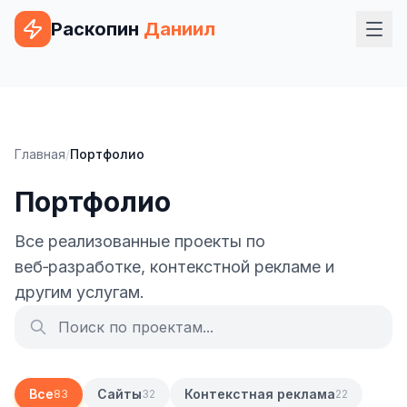
Раскопин
Даниил
Услуги
ВЕБ-РАЗРАБОТКА
Главная
/
Портфолио
Сайт на 1С-Битрикс
Портфолио
Сайт на WordPress
Сайт на Tilda
Все реализованные проекты по
веб‑разработке, контекстной рекламе и
Сайт на OpenCart
другим услугам.
Сайт на Bitrix24
Сайт на ModX
Сайт на Joomla
Все
Сайты
Контекстная реклама
83
32
22