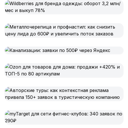
Юзабилити-аудит сайта
SEO-продвижение нового и молодого сайта
Управление репутацией SERM / ORM
Ведение и поддержка сайта
SEO-консультация
SEO для интернет-магазина
+ ещё 6 услуг
SMM
ВКонтакте
Instagram
Telegram
YouTube