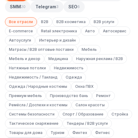
Сайт на Laravel
SMM
Telegram
SEO
20
3
6
+ ещё 19 услуг
Все отрасли
B2B
B2B косметика
B2B услуги
КОНТЕКСТНАЯ РЕКЛАМА
E-commerce
Retail электроника
Авто
Автосервис
Контекстная реклама
Автоуслуги
Интерьер и дизайн
Матрасы / B2B оптовые поставки
Яндекс.Директ
Мебель
Мебель и декор
Медицина
Наружная реклама / B2B
Google Ads
Натяжные потолки
Недвижимость
VK Реклама
Недвижимость / Таиланд
Одежда
Одежда / Народные костюмы
myTarget
Окна ПВХ
Премиум мебель
Производство бань
Ремонт
Яндекс.Маркет
Ремёсла / Доспехи и костюмы
Салон красоты
Wildberries реклама
Системы безопасности
Спорт / Образование
Стройка
Тактическое снаряжение
Ozon реклама
Тендеры / B2B услуги
Товары для дома
Туризм
Финтех
Фитнес
ТАРГЕТИРОВАННАЯ РЕКЛАМА