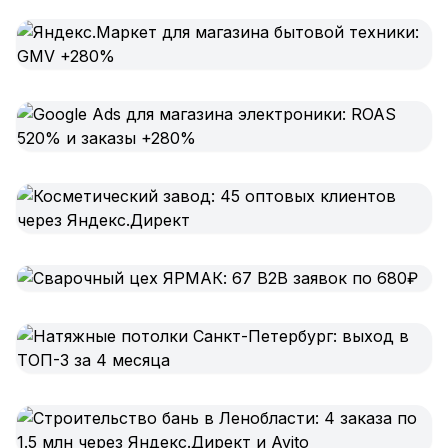
Одноклассники
TikTok
LinkedIn
EMAIL-МАРКЕТИНГ
Почтовые рассылки
Автоматизация
A/B тестирование
Сегментация базы
Персонализация
КОПИРАЙТИНГ
Продающие тексты