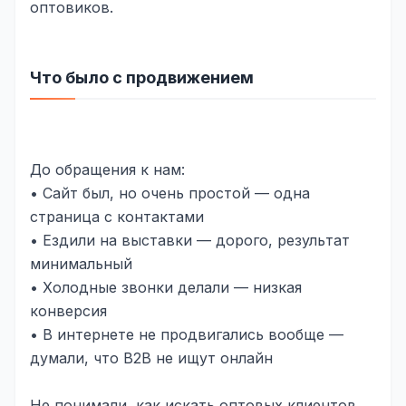
оптовиков.
Складской учёт
АВТОМАТИЗАЦИЯ БИЗНЕСА
Что было с продвижением
CRM-системы
Интеграции и API
Чат-боты
До обращения к нам:
• Сайт был, но очень простой — одна
Автоворонки
страница с контактами
Бизнес-процессы
• Ездили на выставки — дорого, результат
минимальный
AI Агенты
• Холодные звонки делали — низкая
SEO-ПРОДВИЖЕНИЕ
конверсия
• В интернете не продвигались вообще —
SEO-продвижение и раскрутка сайта
думали, что B2B не ищут онлайн
Технический SEO-аудит сайта
Не понимали, как искать оптовых клиентов