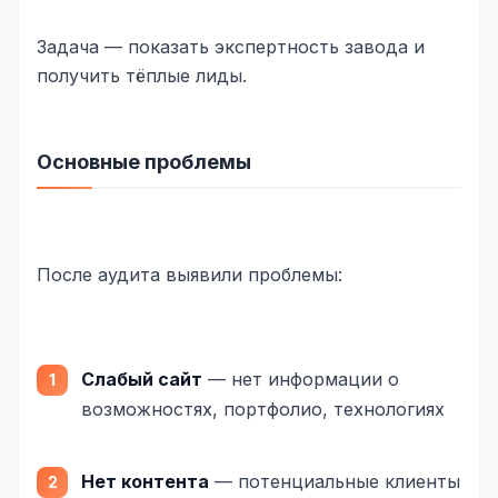
Одноклассники
Задача — показать экспертность завода и
получить тёплые лиды.
TikTok
LinkedIn
Основные проблемы
EMAIL-МАРКЕТИНГ
Почтовые рассылки
Автоматизация
После аудита выявили проблемы:
A/B тестирование
Сегментация базы
Слабый сайт
— нет информации о
Персонализация
возможностях, портфолио, технологиях
КОПИРАЙТИНГ
Продающие тексты
Нет контента
— потенциальные клиенты