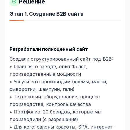
Решение
Яндекс.Метрика
Этап 1. Создание B2B сайта
Настройка систем аналитики
Дашборды и отчёты
BI-системы
Разработали полноценный сайт
Сквозная аналитика
Создали структурированный сайт под B2B:
• Главная: о заводе, опыт 15 лет,
GEO-ПРОДВИЖЕНИЕ
производственные мощности
GEO-продвижение в нейросетях и ИИ
• Услуги: что производим (кремы, маски,
сыворотки, шампуни, гели)
• Технологии: оборудование, процесс
производства, контроль качества
• Портфолио: 20 брендов, которые мы
производили (с разрешения)
• Для кого: салоны красоты, SPA, интернет-