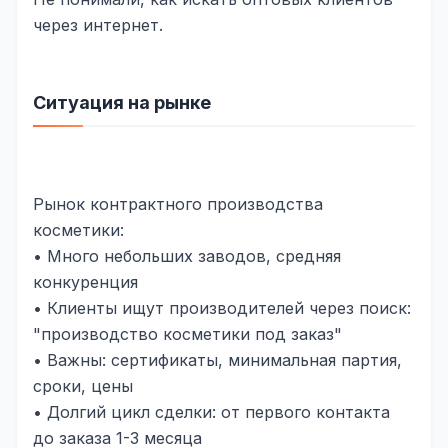
Юзабилити-аудит сайта
через интернет.
SEO-продвижение нового и молодого сайта
Управление репутацией SERM / ORM
Ситуация на рынке
Ведение и поддержка сайта
SEO-консультация
SEO для интернет-магазина
Рынок контрактного производства
косметики:
+ ещё 6 услуг
• Много небольших заводов, средняя
конкуренция
SMM
• Клиенты ищут производителей через поиск:
ВКонтакте
"производство косметики под заказ"
Instagram
• Важны: сертификаты, минимальная партия,
сроки, цены
Telegram
• Долгий цикл сделки: от первого контакта
до заказа 1-3 месяца
YouTube