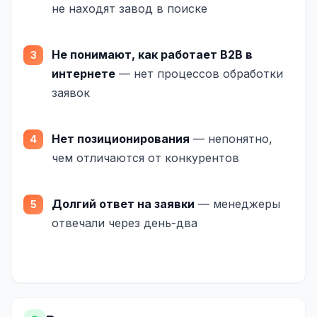
не находят завод в поиске
SEO-тексты
Контент для соцсетей
Не понимают, как работает B2B в
Статьи и блоги
интернете
— нет процессов обработки
заявок
Техническая документация
ВИДЕОПРОДАКШН
Нет позиционирования
— непонятно,
Рекламные ролики
чем отличаются от конкурентов
Видео для соцсетей
Долгий ответ на заявки
— менеджеры
Анимация
отвечали через день-два
Корпоративные видео
Видео-инфографика
ВЕБ-АНАЛИТИКА
Google Analytics