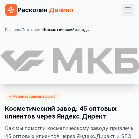
Раскопин
Даниил
Услуги
Главная
/
Портфолио
/
Косметический завод: 45 оптовых клиентов через Яндекс.Директ
ВЕБ-РАЗРАБОТКА
Сайт на 1С-Битрикс
Сайт на WordPress
Сайт на Tilda
Сайт на OpenCart
Реализованный проект
Сайт на Bitrix24
Косметический завод: 45 оптовых
клиентов через Яндекс.Директ
Сайт на ModX
Как мы помогли косметическому заводу привлечь
Сайт на Joomla
45 оптовых клиентов через Яндекс.Директ и SEO