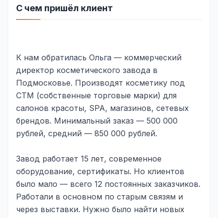
С чем пришёл клиент
Реклама в VK
Реклама в Telegram
Реклама в Facebook
К нам обратилась Ольга — коммерческий
директор косметического завода в
Реклама в Instagram
Подмосковье. Производят косметику под
Реклама в Одноклассниках
СТМ (собственные торговые марки) для
салонов красоты, SPA, магазинов, сетевых
ИНТЕРНЕТ-МАГАЗИНЫ
брендов. Минимальный заказ — 500 000
Настройка магазина
рублей, средний — 850 000 рублей.
Интеграции
Завод работает 15 лет, современное
Омниканальность
оборудование, сертификаты. Но клиентов
было мало — всего 12 постоянных заказчиков.
1С интеграция
Работали в основном по старым связям и
Платежные системы
через выставки. Нужно было найти новых