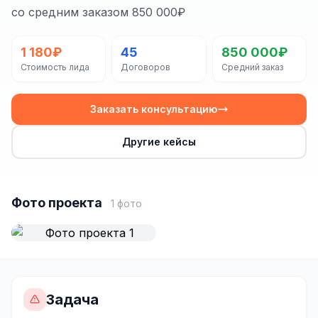
Сайт на Laravel
со средним заказом 850 000₽
+ ещё 19 услуг
1 180₽
45
850 000₽
КОНТЕКСТНАЯ РЕКЛАМА
Стоимость лида
Договоров
Средний заказ
Контекстная реклама
Заказать консультацию
Яндекс.Директ
Другие кейсы
Google Ads
VK Реклама
myTarget
Фото проекта
1 фото
Яндекс.Маркет
Wildberries реклама
Ozon реклама
Задача
ТАРГЕТИРОВАННАЯ РЕКЛАМА