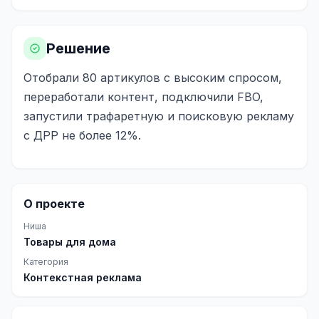
Реклама в VK
Решение
Реклама в Telegram
Отобрали 80 артикулов с высоким спросом,
Реклама в Facebook
переработали контент, подключили FBO,
Реклама в Instagram
запустили трафаретную и поисковую рекламу
с ДРР не более 12%.
Реклама в Одноклассниках
ИНТЕРНЕТ-МАГАЗИНЫ
Настройка магазина
О проекте
Интеграции
Ниша
Товары для дома
Омниканальность
Категория
1С интеграция
Контекстная реклама
Платежные системы