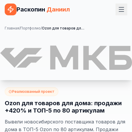
Раскопин
Даниил
Услуги
Главная
/
Портфолио
/
Ozon для товаров для дома: продажи +420% и ТОП-5 по 80 артикулам
ВЕБ-РАЗРАБОТКА
Сайт на 1С-Битрикс
Сайт на WordPress
Сайт на Tilda
Сайт на OpenCart
Реализованный проект
Сайт на Bitrix24
Ozon для товаров для дома: продажи
+420% и ТОП-5 по 80 артикулам
Сайт на ModX
Вывели новосибирского поставщика товаров для
Сайт на Joomla
дома в ТОП-5 Ozon по 80 артикулам. Продажи