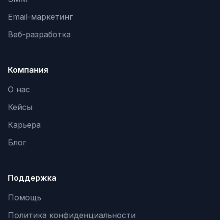
Email-маркетинг
Яндекс.Метрика
Веб-разработка
Настройка систем аналитики
Дашборды и отчёты
Компания
BI-системы
О нас
Сквозная аналитика
Кейсы
GEO-ПРОДВИЖЕНИЕ
Карьера
GEO-продвижение в нейросетях и ИИ
Блог
Поддержка
Помощь
Политика конфиденциальности