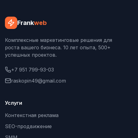
SEO-тексты
Контент для соцсетей
Frank
web
Статьи и блоги
Комплексные маркетинговые решения для
Техническая документация
роста вашего бизнеса. 10 лет опыта, 500+
ВИДЕОПРОДАКШН
успешных проектов.
Рекламные ролики
+7 951 799-93-03
Видео для соцсетей
raskopin49@gmail.com
Анимация
Корпоративные видео
Услуги
Видео-инфографика
Контекстная реклама
SEO-продвижение
ВЕБ-АНАЛИТИКА
SMM
Google Analytics