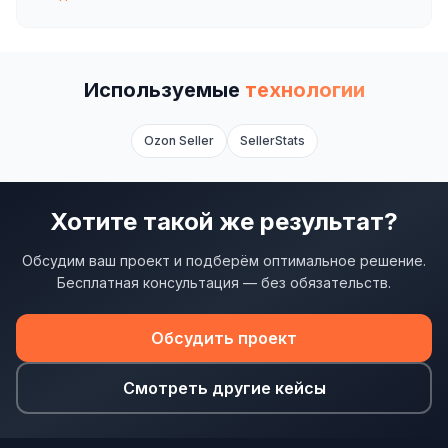
Одноклассники
TikTok
Используемые
технологии
LinkedIn
Ozon Seller
SellerStats
EMAIL-МАРКЕТИНГ
Почтовые рассылки
Хотите такой же результат?
Автоматизация
Обсудим ваш проект и подберём оптимальное решение.
A/B тестирование
Бесплатная консультация — без обязательств.
Сегментация базы
Обсудить проект
Персонализация
КОПИРАЙТИНГ
Смотреть другие кейсы
Продающие тексты