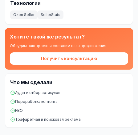
Технологии
Складской учёт
Ozon Seller
SellerStats
АВТОМАТИЗАЦИЯ БИЗНЕСА
CRM-системы
Хотите такой же результат?
Интеграции и API
Обсудим ваш проект и составим план продвижения
Чат-боты
Получить консультацию
Автоворонки
Бизнес-процессы
Что мы сделали
AI Агенты
Аудит и отбор артикулов
Переработка контента
SEO-ПРОДВИЖЕНИЕ
FBO
SEO-продвижение и раскрутка сайта
Трафаретная и поисковая реклама
Технический SEO-аудит сайта