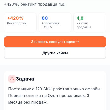
Сайт на Laravel
+420%, рейтинг продавца 4.8.
+ ещё 19 услуг
+420%
80
4,8
КОНТЕКСТНАЯ РЕКЛАМА
Рост продаж
Артикулов в
Рейтинг
ТОП-5
продавца
Контекстная реклама
Яндекс.Директ
Заказать консультацию
Google Ads
Другие кейсы
VK Реклама
myTarget
Задача
Яндекс.Маркет
Поставщик с 120 SKU работал только офлайн.
Wildberries реклама
Первая попытка на Ozon провалилась: 3
Ozon реклама
месяца без продаж.
ТАРГЕТИРОВАННАЯ РЕКЛАМА