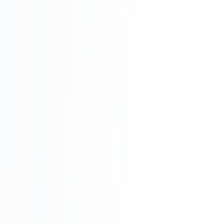
Реклама в VK
Реклама в Telegram
Реклама в Facebook
Реклама в Instagram
Реклама в Одноклассниках
ИНТЕРНЕТ-МАГАЗИНЫ
Настройка магазина
Интеграции
Омниканальность
1С интеграция
Платежные системы