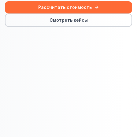
Сайт на Laravel
Рассчитать стоимость
+ ещё 19 услуг
Смотреть кейсы
КОНТЕКСТНАЯ РЕКЛАМА
Контекстная реклама
Яндекс.Директ
Google Ads
VK Реклама
myTarget
Яндекс.Маркет
Wildberries реклама
Ozon реклама
ТАРГЕТИРОВАННАЯ РЕКЛАМА