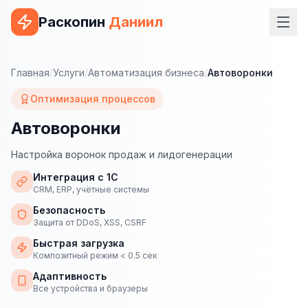
Раскопин
Даниил
Услуги
Главная
/
Услуги
/
Автоматизация бизнеса
/
Автоворонки
ВЕБ-РАЗРАБОТКА
Оптимизация процессов
Сайт на 1С-Битрикс
Автоворонки
Сайт на WordPress
Настройка воронок продаж и лидогенерации
Сайт на Tilda
Интеграция с 1С
CRM, ERP, учётные системы
Сайт на OpenCart
Безопасность
Защита от DDoS, XSS, CSRF
Сайт на Bitrix24
Быстрая загрузка
Композитный режим < 0.5 сек
Сайт на ModX
Адаптивность
Сайт на Joomla
Все устройства и браузеры