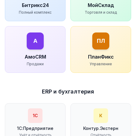
Битрикс24
МойСклад
Полный комплекс
Торговля и склад
А
ПЛ
АмоCRM
ПланФикс
Продажи
Управление
ERP и бухгалтерия
1С
К
1С:Предприятие
Контур.Экстерн
Учёт и отчётность
Отчётность