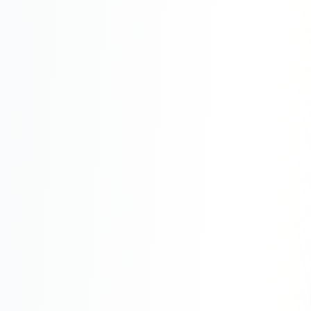
Юзабилити-аудит сайта
SEO-продвижение нового и молодого сайта
Управление репутацией SERM / ORM
Ведение и поддержка сайта
SEO-консультация
SEO для интернет-магазина
+ ещё 6 услуг
SMM
ВКонтакте
Instagram
Telegram
YouTube