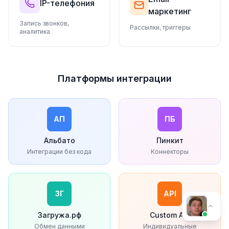
IP-телефония
маркетинг
Запись звонков,
Рассылки, триггеры
аналитика
Платформы интеграции
АП
ПБ
Альбато
Пинкит
Интеграции без кода
Коннекторы
ЗГ
API
Загружа.рф
Custom API
Обмен данными
Индивидуальные