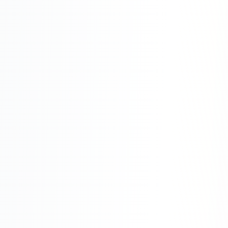
Одноклассники
TikTok
LinkedIn
EMAIL-МАРКЕТИНГ
Почтовые рассылки
Автоматизация
A/B тестирование
Сегментация базы
Персонализация
КОПИРАЙТИНГ
Продающие тексты