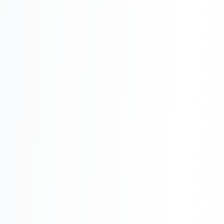
Складской учёт
АВТОМАТИЗАЦИЯ БИЗНЕСА
CRM-системы
Интеграции и API
Чат-боты
Автоворонки
Бизнес-процессы
AI Агенты
SEO-ПРОДВИЖЕНИЕ
SEO-продвижение и раскрутка сайта
Технический SEO-аудит сайта