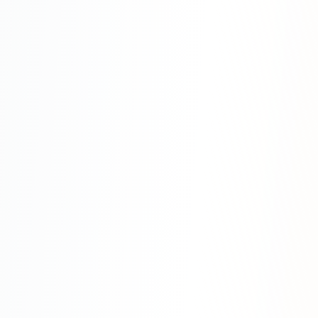
Одноклассники
TikTok
LinkedIn
EMAIL-МАРКЕТИНГ
Почтовые рассылки
Автоматизация
A/B тестирование
Сегментация базы
Персонализация
КОПИРАЙТИНГ
Продающие тексты