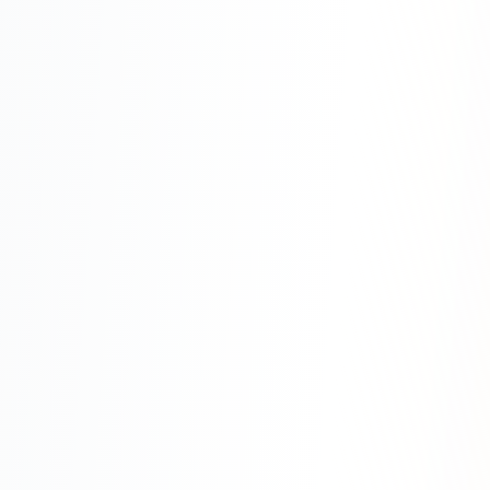
Юзабилити-аудит сайта
SEO-продвижение нового и молодого сайта
Управление репутацией SERM / ORM
Ведение и поддержка сайта
SEO-консультация
SEO для интернет-магазина
+ ещё 6 услуг
SMM
ВКонтакте
Instagram
Telegram
YouTube