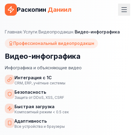
Раскопин
Даниил
Услуги
Главная
/
Услуги
/
Видеопродакшн
/
Видео-инфографика
ВЕБ-РАЗРАБОТКА
Профессиональный видеопродакшн
Сайт на 1С-Битрикс
Видео-инфографика
Сайт на WordPress
Инфографика и объясняющие видео
Сайт на Tilda
Интеграция с 1С
CRM, ERP, учётные системы
Сайт на OpenCart
Безопасность
Защита от DDoS, XSS, CSRF
Сайт на Bitrix24
Быстрая загрузка
Композитный режим < 0.5 сек
Сайт на ModX
Адаптивность
Сайт на Joomla
Все устройства и браузеры