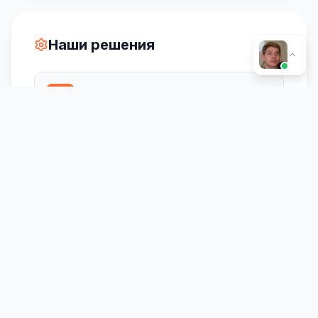
Наши решения
Под формат и платформу
Версии под YouTube, Reels, сторис, рекламу
— с учётом соотношения сторон и
длительности
Быстрый цикл
От сценария до готового ролика за 3–7
дней в зависимости от сложности