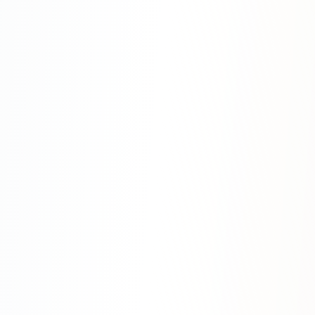
Яндекс.Метрика
Настройка систем аналитики
Дашборды и отчёты
BI-системы
Сквозная аналитика
GEO-ПРОДВИЖЕНИЕ
GEO-продвижение в нейросетях и ИИ