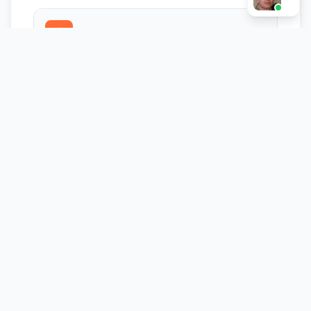
Единая воронка
Связываем рекламу, сайт и CRM: от клика до
сделки в одном отчёте
Автоотчёты
Еженедельные или ежемесячные отчёты в
Google Data Studio или на почту
Алерты
Уведомления при падении конверсии, росте