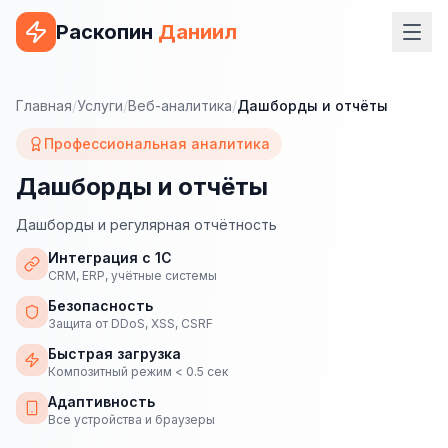
Раскопин
Даниил
Услуги
Главная
/
Услуги
/
Веб-аналитика
/
Дашборды и отчёты
ВЕБ-РАЗРАБОТКА
Профессиональная аналитика
Сайт на 1С-Битрикс
Дашборды и отчёты
Сайт на WordPress
Дашборды и регулярная отчётность
Сайт на Tilda
Интеграция с 1С
CRM, ERP, учётные системы
Сайт на OpenCart
Безопасность
Защита от DDoS, XSS, CSRF
Сайт на Bitrix24
Быстрая загрузка
Композитный режим < 0.5 сек
Сайт на ModX
Адаптивность
Сайт на Joomla
Все устройства и браузеры