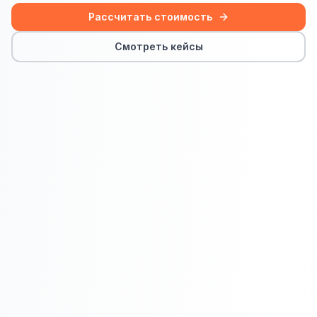
Сайт на Laravel
Рассчитать стоимость
+ ещё 19 услуг
Смотреть кейсы
КОНТЕКСТНАЯ РЕКЛАМА
Контекстная реклама
Яндекс.Директ
Google Ads
VK Реклама
myTarget
Яндекс.Маркет
Wildberries реклама
Ozon реклама
ТАРГЕТИРОВАННАЯ РЕКЛАМА