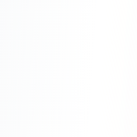
Юзабилити-аудит сайта
SEO-продвижение нового и молодого сайта
Управление репутацией SERM / ORM
Ведение и поддержка сайта
SEO-консультация
SEO для интернет-магазина
+ ещё 6 услуг
SMM
ВКонтакте
Instagram
Telegram
YouTube