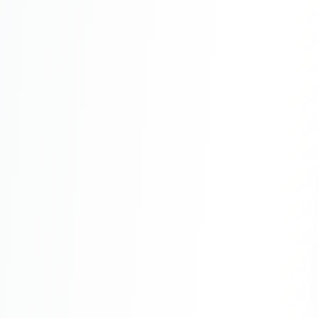
Складской учёт
АВТОМАТИЗАЦИЯ БИЗНЕСА
CRM-системы
Интеграции и API
Чат-боты
Автоворонки
Бизнес-процессы
AI Агенты
SEO-ПРОДВИЖЕНИЕ
SEO-продвижение и раскрутка сайта
Технический SEO-аудит сайта