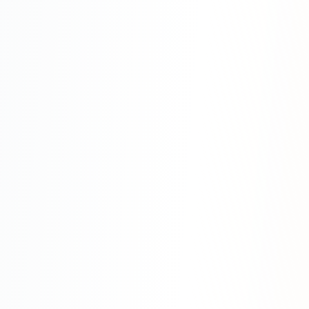
Одноклассники
TikTok
LinkedIn
EMAIL-МАРКЕТИНГ
Почтовые рассылки
Автоматизация
A/B тестирование
Сегментация базы
Персонализация
КОПИРАЙТИНГ
Продающие тексты