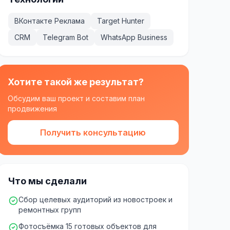
ВКонтакте Реклама
Target Hunter
CRM
Telegram Bot
WhatsApp Business
Хотите такой же результат?
Обсудим ваш проект и составим план
продвижения
Получить консультацию
Что мы сделали
Сбор целевых аудиторий из новостроек и
ремонтных групп
Фотосъёмка 15 готовых объектов для