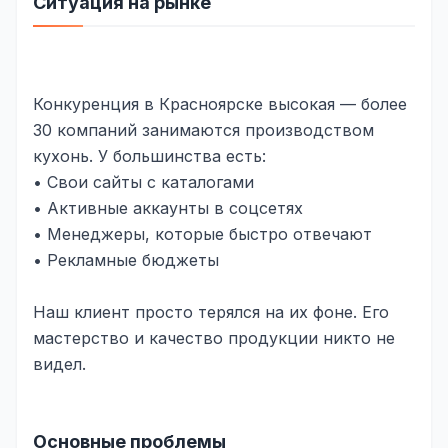
Ситуация на рынке
Юзабилити-аудит сайта
SEO-продвижение нового и молодого сайта
Управление репутацией SERM / ORM
Конкуренция в Красноярске высокая — более
Ведение и поддержка сайта
30 компаний занимаются производством
кухонь. У большинства есть:
SEO-консультация
• Свои сайты с каталогами
SEO для интернет-магазина
• Активные аккаунты в соцсетях
• Менеджеры, которые быстро отвечают
+ ещё 6 услуг
• Рекламные бюджеты
SMM
Наш клиент просто терялся на их фоне. Его
ВКонтакте
мастерство и качество продукции никто не
Instagram
видел.
Telegram
YouTube
Основные проблемы