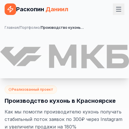
Раскопин
Даниил
Услуги
Главная
/
Портфолио
/
Производство кухонь в Красноярске
ВЕБ-РАЗРАБОТКА
Сайт на 1С-Битрикс
Сайт на WordPress
Сайт на Tilda
Сайт на OpenCart
Реализованный проект
Сайт на Bitrix24
Производство кухонь в Красноярске
Сайт на ModX
Как мы помогли производителю кухонь получать
стабильный поток заявок по 300₽ через Instagram
Сайт на Joomla
и увеличили продажи на 180%