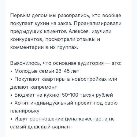
Яндекс.Метрика
Первым делом мы разобрались, кто вообще
покупает кухни на заказ. Проанализировали
Настройка систем аналитики
предыдущих клиентов Алексея, изучили
Дашборды и отчёты
конкурентов, посмотрели отзывы и
комментарии в их группах.
BI-системы
Сквозная аналитика
Выяснилось, что основная аудитория — это:
• Молодые семьи 28-45 лет
GEO-ПРОДВИЖЕНИЕ
• Покупают квартиры в новостройках или
GEO-продвижение в нейросетях и ИИ
делают капремонт
• Бюджет на кухню: 50-100 тысяч рублей
• Хотят индивидуальный проект под свою
планировку
• Ищут соотношение цена-качество, а не
самый дешёвый вариант