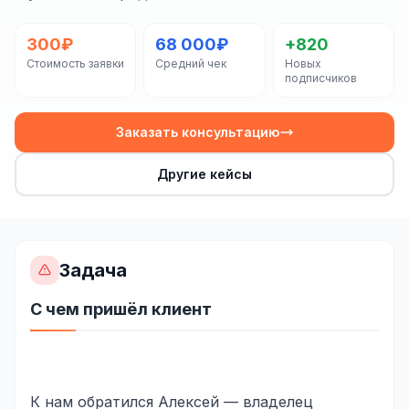
Сайт на Laravel
+ ещё 19 услуг
300₽
68 000₽
+820
Стоимость заявки
Средний чек
Новых
КОНТЕКСТНАЯ РЕКЛАМА
подписчиков
Контекстная реклама
Заказать консультацию
Яндекс.Директ
Другие кейсы
Google Ads
VK Реклама
myTarget
Задача
Яндекс.Маркет
С чем пришёл клиент
Wildberries реклама
Ozon реклама
К нам обратился Алексей — владелец
ТАРГЕТИРОВАННАЯ РЕКЛАМА