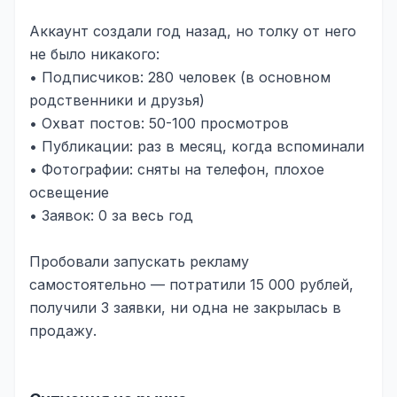
Складской учёт
Аккаунт создали год назад, но толку от него
АВТОМАТИЗАЦИЯ БИЗНЕСА
не было никакого:
• Подписчиков: 280 человек (в основном
CRM-системы
родственники и друзья)
Интеграции и API
• Охват постов: 50-100 просмотров
• Публикации: раз в месяц, когда вспоминали
Чат-боты
• Фотографии: сняты на телефон, плохое
Автоворонки
освещение
• Заявок: 0 за весь год
Бизнес-процессы
Пробовали запускать рекламу
AI Агенты
самостоятельно — потратили 15 000 рублей,
SEO-ПРОДВИЖЕНИЕ
получили 3 заявки, ни одна не закрылась в
SEO-продвижение и раскрутка сайта
продажу.
Технический SEO-аудит сайта