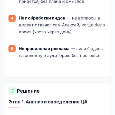
придётся, без плана и смыслов
SEO-тексты
Контент для соцсетей
Нет обработки лидов
— на вопросы в
Статьи и блоги
директ отвечал сам Алексей, когда было
время (часто через день)
Техническая документация
ВИДЕОПРОДАКШН
Неправильная реклама
— лили бюджет
Рекламные ролики
на холодную аудиторию без прогрева
Видео для соцсетей
Анимация
Корпоративные видео
Решение
Видео-инфографика
Этап 1. Анализ и определение ЦА
ВЕБ-АНАЛИТИКА
Google Analytics