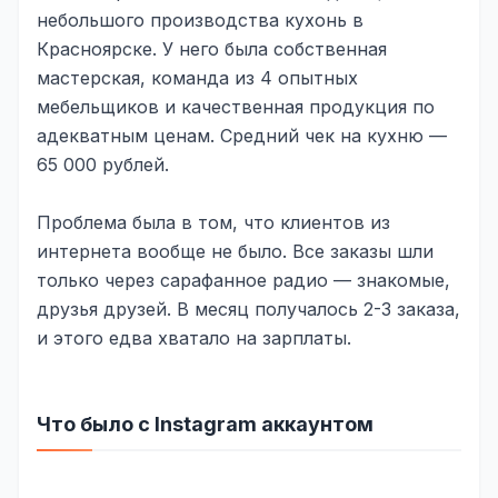
небольшого производства кухонь в
Реклама в VK
Красноярске. У него была собственная
мастерская, команда из 4 опытных
Реклама в Telegram
мебельщиков и качественная продукция по
Реклама в Facebook
адекватным ценам. Средний чек на кухню —
65 000 рублей.
Реклама в Instagram
Реклама в Одноклассниках
Проблема была в том, что клиентов из
интернета вообще не было. Все заказы шли
ИНТЕРНЕТ-МАГАЗИНЫ
только через сарафанное радио — знакомые,
Настройка магазина
друзья друзей. В месяц получалось 2-3 заказа,
и этого едва хватало на зарплаты.
Интеграции
Омниканальность
Что было с Instagram аккаунтом
1С интеграция
Платежные системы