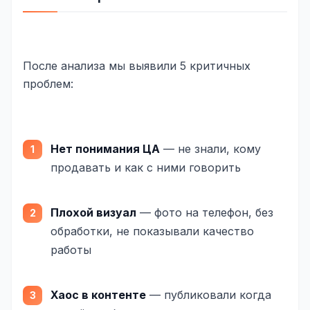
Одноклассники
TikTok
После анализа мы выявили 5 критичных
LinkedIn
проблем:
EMAIL-МАРКЕТИНГ
Почтовые рассылки
Нет понимания ЦА
— не знали, кому
Автоматизация
продавать и как с ними говорить
A/B тестирование
Плохой визуал
— фото на телефон, без
Сегментация базы
обработки, не показывали качество
Персонализация
работы
КОПИРАЙТИНГ
Продающие тексты
Хаос в контенте
— публиковали когда