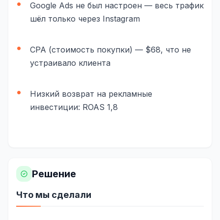
Google Ads не был настроен — весь трафик
Складской учёт
шёл только через Instagram
АВТОМАТИЗАЦИЯ БИЗНЕСА
CRM-системы
CPA (стоимость покупки) — $68, что не
устраивало клиента
Интеграции и API
Чат-боты
Низкий возврат на рекламные
Автоворонки
инвестиции: ROAS 1,8
Бизнес-процессы
AI Агенты
SEO-ПРОДВИЖЕНИЕ
Решение
SEO-продвижение и раскрутка сайта
Что мы сделали
Технический SEO-аудит сайта