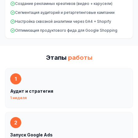
Создание рекламных креативов (видео + карусели)
Яндекс.Метрика
Сегментация аудиторий и ретаргетинговые кампании
Настройка сквозной аналитики через GA4 + Shopify
Настройка систем аналитики
Оптимизация продуктового фида для Google Shopping
Дашборды и отчёты
BI-системы
Этапы
работы
Сквозная аналитика
GEO-ПРОДВИЖЕНИЕ
1
GEO-продвижение в нейросетях и ИИ
Аудит и стратегия
1 неделя
2
Запуск Google Ads