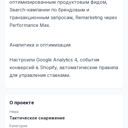
оптимизированным продуктовым фидом,
Одноклассники
Search-кампании по брендовым и
транзакционным запросам, Remarketing через
TikTok
Performance Max.
LinkedIn
EMAIL-МАРКЕТИНГ
Аналитика и оптимизация
Почтовые рассылки
Настроили Google Analytics 4, события
Автоматизация
конверсий в Shopify, автоматические правила
для управления ставками.
A/B тестирование
Сегментация базы
Персонализация
О проекте
КОПИРАЙТИНГ
Ниша
Тактическое снаряжение
Продающие тексты
Категория