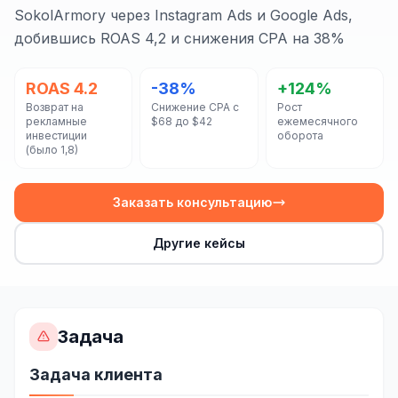
Сайт на Laravel
SokolArmory через Instagram Ads и Google Ads,
добившись ROAS 4,2 и снижения CPA на 38%
+ ещё 19 услуг
КОНТЕКСТНАЯ РЕКЛАМА
ROAS 4.2
-38%
+124%
Возврат на
Снижение CPA с
Рост
Контекстная реклама
рекламные
$68 до $42
ежемесячного
инвестиции
оборота
Яндекс.Директ
(было 1,8)
Google Ads
Заказать консультацию
VK Реклама
Другие кейсы
myTarget
Яндекс.Маркет
Wildberries реклама
Задача
Ozon реклама
Задача клиента
ТАРГЕТИРОВАННАЯ РЕКЛАМА