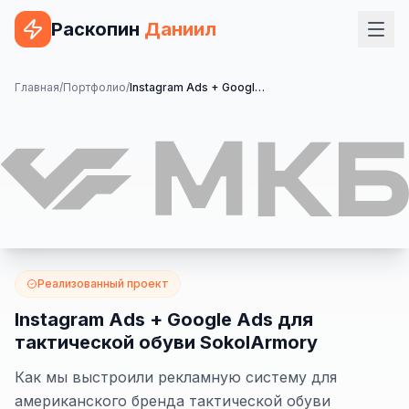
Раскопин
Даниил
Услуги
Главная
/
Портфолио
/
Instagram Ads + Google Ads для тактической обуви SokolArmory
ВЕБ-РАЗРАБОТКА
Сайт на 1С-Битрикс
Сайт на WordPress
Сайт на Tilda
Сайт на OpenCart
Реализованный проект
Сайт на Bitrix24
Instagram Ads + Google Ads для
тактической обуви SokolArmory
Сайт на ModX
Как мы выстроили рекламную систему для
Сайт на Joomla
американского бренда тактической обуви