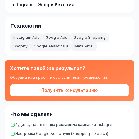
SEO-тексты
Instagram + Google Реклама
Контент для соцсетей
Технологии
Статьи и блоги
Instagram Ads
Google Ads
Google Shopping
Техническая документация
Shopify
Google Analytics 4
Meta Pixel
ВИДЕОПРОДАКШН
Рекламные ролики
Хотите такой же результат?
Видео для соцсетей
Обсудим ваш проект и составим план продвижения
Анимация
Получить консультацию
Корпоративные видео
Что мы сделали
Видео-инфографика
Аудит существующих рекламных кампаний Instagram
ВЕБ-АНАЛИТИКА
Настройка Google Ads с нуля (Shopping + Search)
Google Analytics