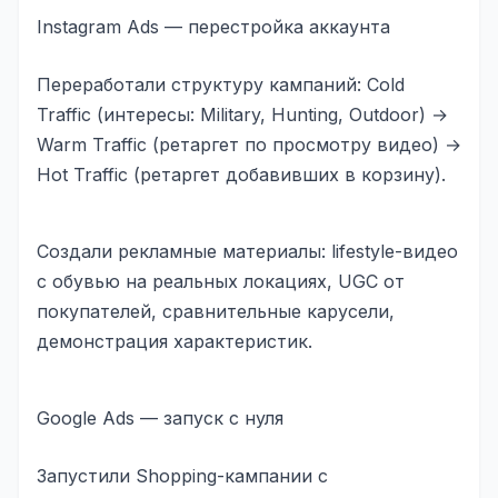
Юзабилити-аудит сайта
Instagram Ads — перестройка аккаунта
SEO-продвижение нового и молодого сайта
Переработали структуру кампаний: Cold
Управление репутацией SERM / ORM
Traffic (интересы: Military, Hunting, Outdoor) →
Ведение и поддержка сайта
Warm Traffic (ретаргет по просмотру видео) →
Hot Traffic (ретаргет добавивших в корзину).
SEO-консультация
SEO для интернет-магазина
Создали рекламные материалы: lifestyle-видео
+ ещё 6 услуг
с обувью на реальных локациях, UGC от
покупателей, сравнительные карусели,
SMM
демонстрация характеристик.
ВКонтакте
Instagram
Google Ads — запуск с нуля
Telegram
Запустили Shopping-кампании с
YouTube