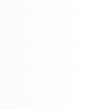
Юзабилити-аудит сайта
SEO-продвижение нового и молодого сайта
Управление репутацией SERM / ORM
Ведение и поддержка сайта
SEO-консультация
SEO для интернет-магазина
+ ещё 6 услуг
SMM
ВКонтакте
Instagram
Telegram
YouTube