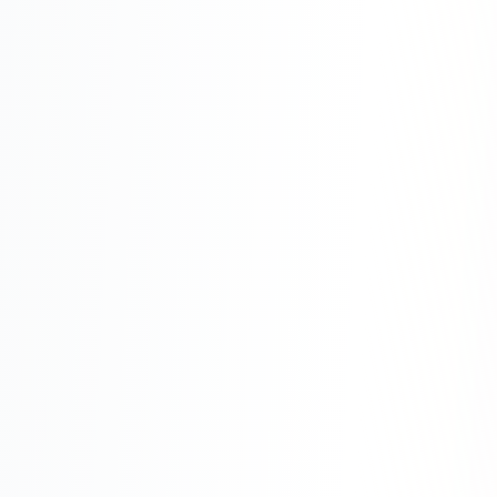
Одноклассники
TikTok
LinkedIn
EMAIL-МАРКЕТИНГ
Почтовые рассылки
Автоматизация
A/B тестирование
Сегментация базы
Персонализация
КОПИРАЙТИНГ
Продающие тексты