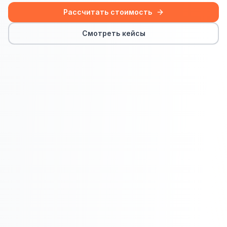
Сайт на Laravel
Рассчитать стоимость
+ ещё 19 услуг
Смотреть кейсы
КОНТЕКСТНАЯ РЕКЛАМА
Контекстная реклама
Яндекс.Директ
Google Ads
VK Реклама
myTarget
Яндекс.Маркет
Wildberries реклама
Ozon реклама
ТАРГЕТИРОВАННАЯ РЕКЛАМА