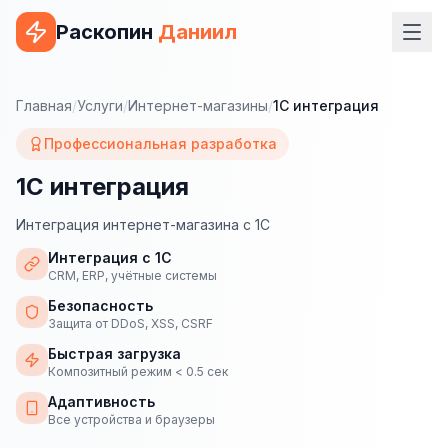
Раскопин
Даниил
Услуги
Главная
/
Услуги
/
Интернет-магазины
/
1С интеграция
ВЕБ-РАЗРАБОТКА
Профессиональная разработка
Сайт на 1С-Битрикс
1С интеграция
Сайт на WordPress
Интеграция интернет-магазина с 1С
Сайт на Tilda
Интеграция с 1С
CRM, ERP, учётные системы
Сайт на OpenCart
Безопасность
Защита от DDoS, XSS, CSRF
Сайт на Bitrix24
Быстрая загрузка
Композитный режим < 0.5 сек
Сайт на ModX
Адаптивность
Сайт на Joomla
Все устройства и браузеры