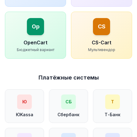
Op
CS
OpenCart
CS-Cart
Бюджетный вариант
Мультивендор
Платёжные системы
Ю
СБ
Т
ЮKassa
Сбербанк
Т-Банк