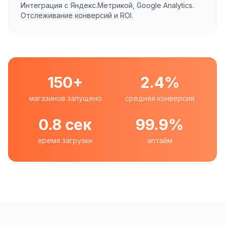
Интеграция с Яндекс.Метрикой, Google Analytics.
Отслеживание конверсий и ROI.
150+
2.4%
магазинов запущено
средняя конверсия
0.8 сек
99.9%
время загрузки
аптайм