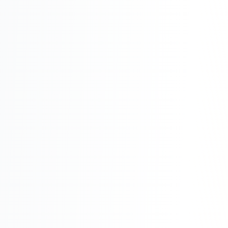
Складской учёт
АВТОМАТИЗАЦИЯ БИЗНЕСА
CRM-системы
Интеграции и API
Чат-боты
Автоворонки
Бизнес-процессы
AI Агенты
SEO-ПРОДВИЖЕНИЕ
SEO-продвижение и раскрутка сайта
Технический SEO-аудит сайта