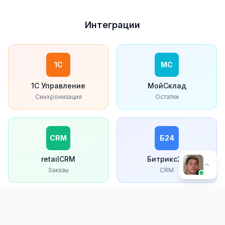
Интеграции
1С
МС
1С Управление
МойСклад
Синхронизация
Остатки
CRM
Б24
retailCRM
Битрикс24
Заказы
CRM