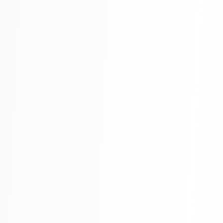
Реклама в VK
Реклама в Telegram
Реклама в Facebook
Реклама в Instagram
Реклама в Одноклассниках
ИНТЕРНЕТ-МАГАЗИНЫ
Настройка магазина
Интеграции
Омниканальность
1С интеграция
Платежные системы