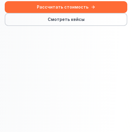
Сайт на Laravel
Рассчитать стоимость
+ ещё 19 услуг
Смотреть кейсы
КОНТЕКСТНАЯ РЕКЛАМА
Контекстная реклама
Яндекс.Директ
Google Ads
VK Реклама
myTarget
Яндекс.Маркет
Wildberries реклама
Ozon реклама
ТАРГЕТИРОВАННАЯ РЕКЛАМА