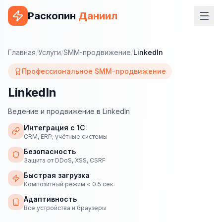
Раскопин
Даниил
Услуги
Главная
/
Услуги
/
SMM-продвижение
/
LinkedIn
ВЕБ-РАЗРАБОТКА
Профессиональное SMM-продвижение
Сайт на 1С-Битрикс
LinkedIn
Сайт на WordPress
Ведение и продвижение в LinkedIn
Сайт на Tilda
Интеграция с 1С
CRM, ERP, учётные системы
Сайт на OpenCart
Безопасность
Защита от DDoS, XSS, CSRF
Сайт на Bitrix24
Быстрая загрузка
Композитный режим < 0.5 сек
Сайт на ModX
Адаптивность
Сайт на Joomla
Все устройства и браузеры