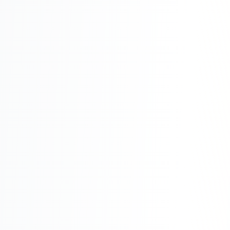
Складской учёт
АВТОМАТИЗАЦИЯ БИЗНЕСА
CRM-системы
Интеграции и API
Чат-боты
Автоворонки
Бизнес-процессы
AI Агенты
SEO-ПРОДВИЖЕНИЕ
SEO-продвижение и раскрутка сайта
Технический SEO-аудит сайта