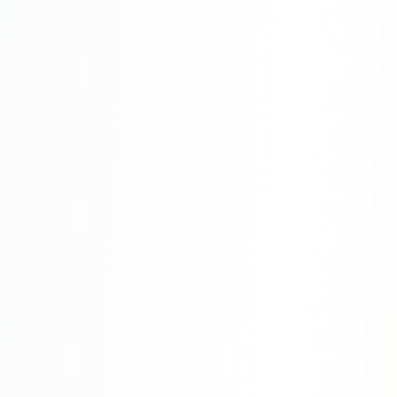
Одноклассники
TikTok
LinkedIn
EMAIL-МАРКЕТИНГ
Почтовые рассылки
Автоматизация
A/B тестирование
Сегментация базы
Персонализация
КОПИРАЙТИНГ
Продающие тексты