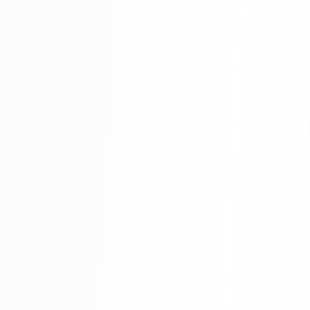
Юзабилити-аудит сайта
SEO-продвижение нового и молодого сайта
Управление репутацией SERM / ORM
Ведение и поддержка сайта
SEO-консультация
SEO для интернет-магазина
+ ещё 6 услуг
SMM
ВКонтакте
Instagram
Telegram
YouTube