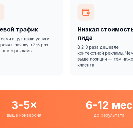
евой трафик
Низкая стоимост
лида
сами ищут ваши услуги.
рсия в заявку в 3-5 раз
В 2-3 раза дешевле
 чем с рекламы
контекстной рекламы. Че
выше позиции — тем ниже
клиента
3-5×
6-12 мес
выше конверсия
до результата