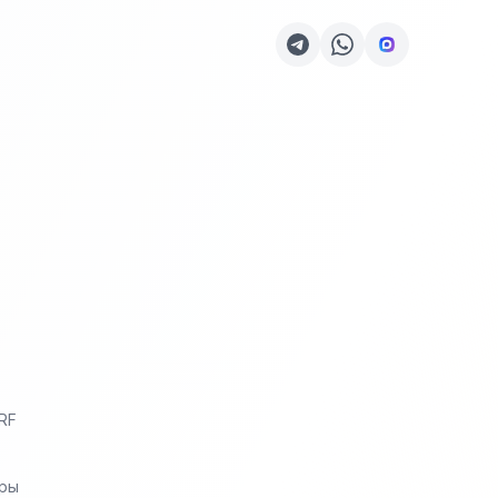
RF
еры