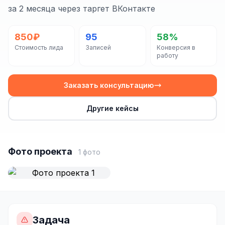
Сайт на Laravel
за 2 месяца через таргет ВКонтакте
+ ещё 19 услуг
850₽
95
58%
КОНТЕКСТНАЯ РЕКЛАМА
Стоимость лида
Записей
Конверсия в
работу
Контекстная реклама
Яндекс.Директ
Заказать консультацию
Google Ads
Другие кейсы
VK Реклама
myTarget
Фото проекта
1 фото
Яндекс.Маркет
Wildberries реклама
Ozon реклама
Задача
ТАРГЕТИРОВАННАЯ РЕКЛАМА