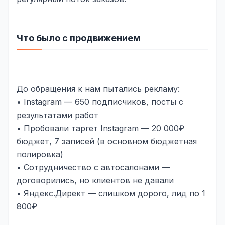
Складской учёт
АВТОМАТИЗАЦИЯ БИЗНЕСА
Что было с продвижением
CRM-системы
Интеграции и API
Чат-боты
До обращения к нам пытались рекламу:
• Instagram — 650 подписчиков, посты с
Автоворонки
результатами работ
• Пробовали таргет Instagram — 20 000₽
Бизнес-процессы
бюджет, 7 записей (в основном бюджетная
AI Агенты
полировка)
• Сотрудничество с автосалонами —
SEO-ПРОДВИЖЕНИЕ
договорились, но клиентов не давали
SEO-продвижение и раскрутка сайта
• Яндекс.Директ — слишком дорого, лид по 1
800₽
Технический SEO-аудит сайта