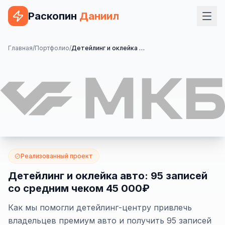
Раскопин
Даниил
Услуги
Главная
/
Портфолио
/
Детейлинг и оклейка авто: 95 записей со средним чеком 45 000₽
ВЕБ-РАЗРАБОТКА
Сайт на 1С-Битрикс
Сайт на WordPress
Сайт на Tilda
Сайт на OpenCart
Реализованный проект
Сайт на Bitrix24
Детейлинг и оклейка авто: 95 записей
со средним чеком 45 000₽
Сайт на ModX
Как мы помогли детейлинг-центру привлечь
Сайт на Joomla
владельцев премиум авто и получить 95 записей