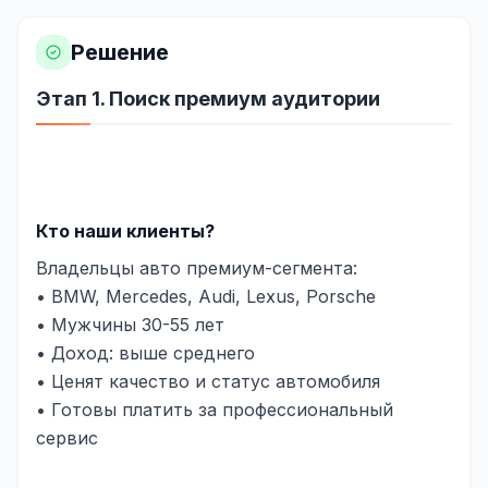
Яндекс.Метрика
Решение
Настройка систем аналитики
Этап 1. Поиск премиум аудитории
Дашборды и отчёты
BI-системы
Сквозная аналитика
Кто наши клиенты?
GEO-ПРОДВИЖЕНИЕ
Владельцы авто премиум-сегмента:
• BMW, Mercedes, Audi, Lexus, Porsche
GEO-продвижение в нейросетях и ИИ
• Мужчины 30-55 лет
• Доход: выше среднего
• Ценят качество и статус автомобиля
• Готовы платить за профессиональный
сервис