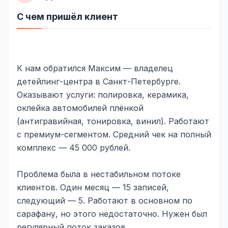
Реклама в VK
С чем пришёл клиент
Реклама в Telegram
Реклама в Facebook
К нам обратился Максим — владелец
Реклама в Instagram
детейлинг-центра в Санкт-Петербурге.
Оказывают услуги: полировка, керамика,
Реклама в Одноклассниках
оклейка автомобилей плёнкой
ИНТЕРНЕТ-МАГАЗИНЫ
(антигравийная, тонировка, винил). Работают
с премиум-сегментом. Средний чек на полный
Настройка магазина
комплекс — 45 000 рублей.
Интеграции
Проблема была в нестабильном потоке
Омниканальность
клиентов. Один месяц — 15 записей,
1С интеграция
следующий — 5. Работают в основном по
сарафану, но этого недостаточно. Нужен был
Платежные системы
регулярный поток заказов.