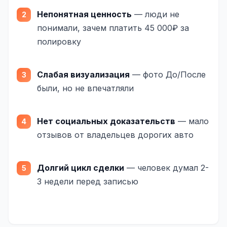
SEO-тексты
Непонятная ценность
— люди не
понимали, зачем платить 45 000₽ за
Контент для соцсетей
полировку
Статьи и блоги
Техническая документация
Слабая визуализация
— фото До/После
были, но не впечатляли
ВИДЕОПРОДАКШН
Рекламные ролики
Нет социальных доказательств
— мало
Видео для соцсетей
отзывов от владельцев дорогих авто
Анимация
Долгий цикл сделки
— человек думал 2-
Корпоративные видео
3 недели перед записью
Видео-инфографика
ВЕБ-АНАЛИТИКА
Google Analytics