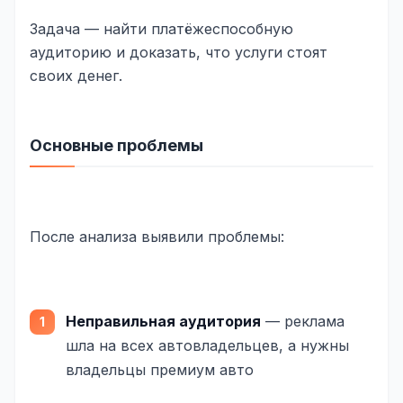
Одноклассники
Задача — найти платёжеспособную
аудиторию и доказать, что услуги стоят
TikTok
своих денег.
LinkedIn
EMAIL-МАРКЕТИНГ
Основные проблемы
Почтовые рассылки
Автоматизация
После анализа выявили проблемы:
A/B тестирование
Сегментация базы
Персонализация
Неправильная аудитория
— реклама
шла на всех автовладельцев, а нужны
КОПИРАЙТИНГ
владельцы премиум авто
Продающие тексты