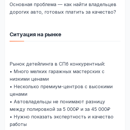
Юзабилити-аудит сайта
Основная проблема — как найти владельцев
дорогих авто, готовых платить за качество?
SEO-продвижение нового и молодого сайта
Управление репутацией SERM / ORM
Ситуация на рынке
Ведение и поддержка сайта
SEO-консультация
SEO для интернет-магазина
Рынок детейлинга в СПб конкурентный:
+ ещё 6 услуг
• Много мелких гаражных мастерских с
низкими ценами
SMM
• Несколько премиум-центров с высокими
ВКонтакте
ценами
• Автовладельцы не понимают разницу
Instagram
между полировкой за 5 000₽ и за 45 000₽
Telegram
• Нужно показать экспертность и качество
работы
YouTube