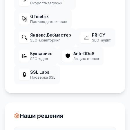
⚡
Скорость загрузки
GTmetrix
🚀
Производительность
Яндекс.Вебмастер
PR-CY
🔍
📈
SEO-мониторинг
SEO-аудит
Букварикс
Anti-DDoS
📝
🛡️
SEO-ядро
Защита от атак
SSL Labs
🔒
Проверка SSL
Наши решения