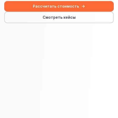
Сайт на Laravel
Рассчитать стоимость
+ ещё 19 услуг
Смотреть кейсы
КОНТЕКСТНАЯ РЕКЛАМА
Контекстная реклама
Яндекс.Директ
Google Ads
VK Реклама
myTarget
Яндекс.Маркет
Wildberries реклама
Ozon реклама
ТАРГЕТИРОВАННАЯ РЕКЛАМА