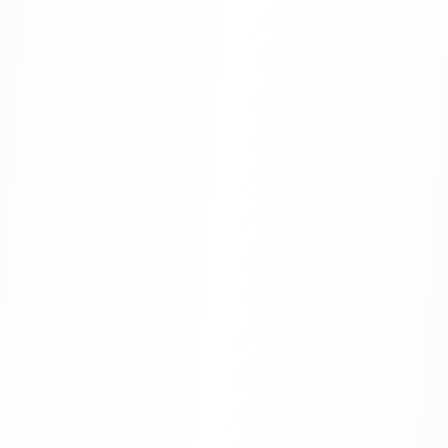
Яндекс.Метрика
Настройка систем аналитики
Дашборды и отчёты
BI-системы
Сквозная аналитика
GEO-ПРОДВИЖЕНИЕ
GEO-продвижение в нейросетях и ИИ