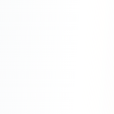
Юзабилити-аудит сайта
SEO-продвижение нового и молодого сайта
Управление репутацией SERM / ORM
Ведение и поддержка сайта
SEO-консультация
SEO для интернет-магазина
+ ещё 6 услуг
SMM
ВКонтакте
Instagram
Telegram
YouTube