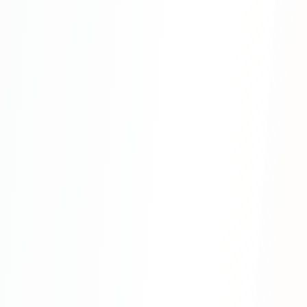
Одноклассники
TikTok
LinkedIn
EMAIL-МАРКЕТИНГ
Почтовые рассылки
Автоматизация
A/B тестирование
Сегментация базы
Персонализация
КОПИРАЙТИНГ
Продающие тексты