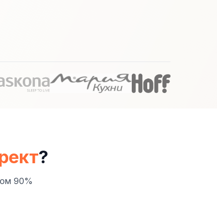
рект
?
том 90%