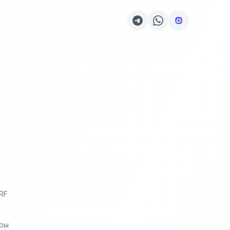
RF
еры