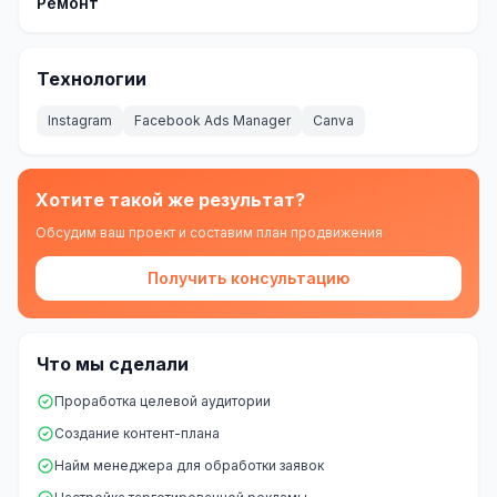
Ремонт
Складской учёт
АВТОМАТИЗАЦИЯ БИЗНЕСА
Технологии
CRM-системы
Instagram
Facebook Ads Manager
Canva
Интеграции и API
Чат-боты
Хотите такой же результат?
Обсудим ваш проект и составим план продвижения
Автоворонки
Получить консультацию
Бизнес-процессы
AI Агенты
Что мы сделали
SEO-ПРОДВИЖЕНИЕ
Проработка целевой аудитории
SEO-продвижение и раскрутка сайта
Создание контент-плана
Технический SEO-аудит сайта
Найм менеджера для обработки заявок