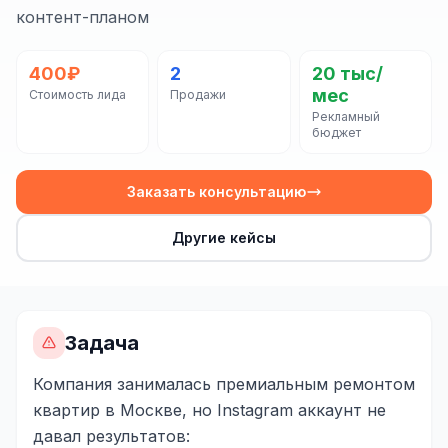
Сайт на Laravel
контент-планом
+ ещё 19 услуг
400₽
2
20 тыс/
КОНТЕКСТНАЯ РЕКЛАМА
мес
Стоимость лида
Продажи
Рекламный
Контекстная реклама
бюджет
Яндекс.Директ
Заказать консультацию
Google Ads
Другие кейсы
VK Реклама
myTarget
Яндекс.Маркет
Задача
Wildberries реклама
Компания занималась премиальным ремонтом
Ozon реклама
квартир в Москве, но Instagram аккаунт не
давал результатов:
ТАРГЕТИРОВАННАЯ РЕКЛАМА