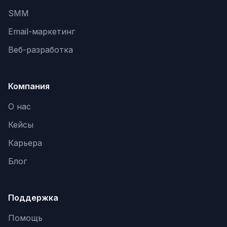
SEO-тексты
SMM
Контент для соцсетей
Email-маркетинг
Статьи и блоги
Веб-разработка
Техническая документация
Компания
ВИДЕОПРОДАКШН
О нас
Рекламные ролики
Кейсы
Видео для соцсетей
Карьера
Анимация
Блог
Корпоративные видео
Видео-инфографика
Поддержка
ВЕБ-АНАЛИТИКА
Помощь
Google Analytics