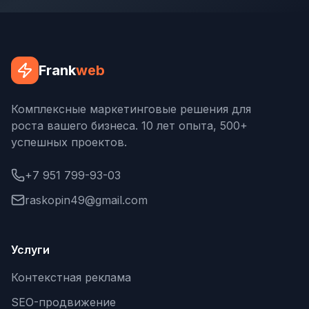
Одноклассники
TikTok
Frank
web
LinkedIn
EMAIL-МАРКЕТИНГ
Комплексные маркетинговые решения для
роста вашего бизнеса. 10 лет опыта, 500+
Почтовые рассылки
успешных проектов.
Автоматизация
+7 951 799-93-03
A/B тестирование
raskopin49@gmail.com
Сегментация базы
Персонализация
Услуги
КОПИРАЙТИНГ
Контекстная реклама
Продающие тексты
SEO-продвижение