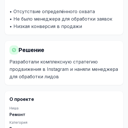
Реклама в VK
• Отсутствие определённого охвата
• Не было менеджера для обработки заявок
Реклама в Telegram
• Низкая конверсия в продажи
Реклама в Facebook
Реклама в Instagram
Решение
Реклама в Одноклассниках
Разработали комплексную стратегию
ИНТЕРНЕТ-МАГАЗИНЫ
продвижения в Instagram и наняли менеджера
Настройка магазина
для обработки лидов
Интеграции
О проекте
Омниканальность
Ниша
1С интеграция
Ремонт
Платежные системы
Категория