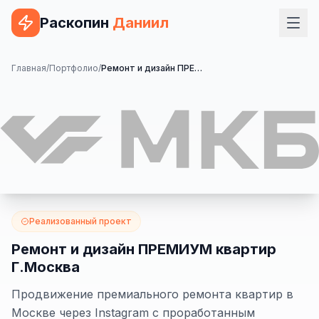
Раскопин
Даниил
Услуги
Главная
/
Портфолио
/
Ремонт и дизайн ПРЕМИУМ квартир Г.Москва
ВЕБ-РАЗРАБОТКА
Сайт на 1С-Битрикс
Сайт на WordPress
Сайт на Tilda
Сайт на OpenCart
Реализованный проект
Сайт на Bitrix24
Ремонт и дизайн ПРЕМИУМ квартир
Г.Москва
Сайт на ModX
Продвижение премиального ремонта квартир в
Сайт на Joomla
Москве через Instagram с проработанным