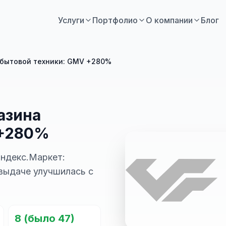
Услуги
Портфолио
О компании
Блог
 бытовой техники: GMV +280%
азина
 +280%
Яндекс.Маркет:
 выдаче улучшилась с
8 (было 47)