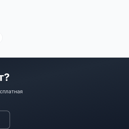
т?
сплатная
ы