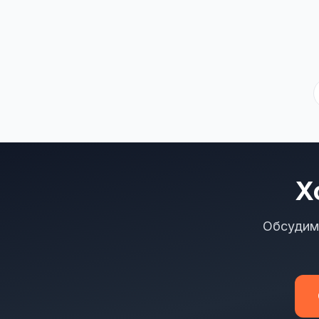
Х
Обсудим