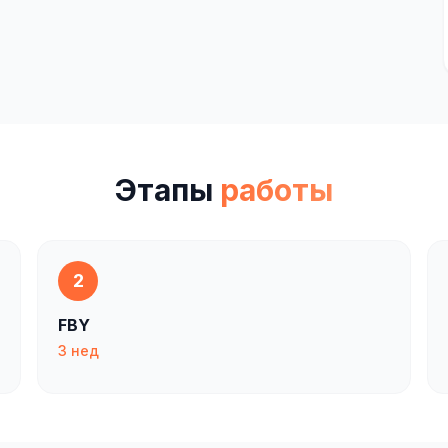
Этапы
работы
2
FBY
3 нед