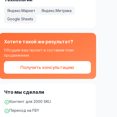
Яндекс.Маркет
Яндекс.Метрика
Google Sheets
Хотите такой же результат?
Обсудим ваш проект и составим план
продвижения
Получить консультацию
Что мы сделали
Контент для 2000 SKU
Переход на FBY