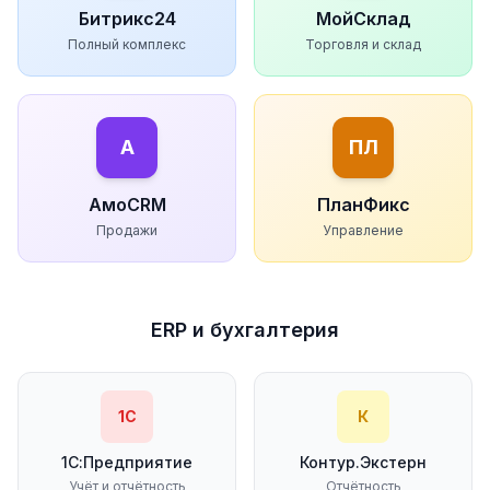
Битрикс24
МойСклад
Полный комплекс
Торговля и склад
А
ПЛ
АмоCRM
ПланФикс
Продажи
Управление
ERP и бухгалтерия
1С
К
1С:Предприятие
Контур.Экстерн
Учёт и отчётность
Отчётность