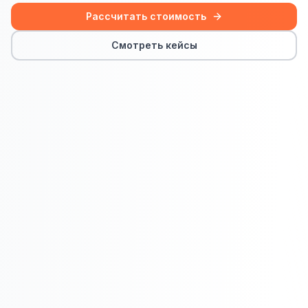
Сайт на Laravel
Рассчитать стоимость
+ ещё 19 услуг
Смотреть кейсы
КОНТЕКСТНАЯ РЕКЛАМА
Контекстная реклама
Яндекс.Директ
Google Ads
VK Реклама
myTarget
Яндекс.Маркет
Wildberries реклама
Ozon реклама
ТАРГЕТИРОВАННАЯ РЕКЛАМА