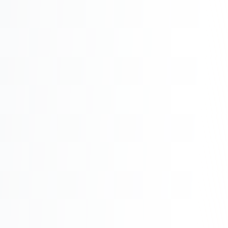
Реклама в VK
Реклама в Telegram
Реклама в Facebook
Реклама в Instagram
Реклама в Одноклассниках
ИНТЕРНЕТ-МАГАЗИНЫ
Настройка магазина
Интеграции
Омниканальность
1С интеграция
Платежные системы