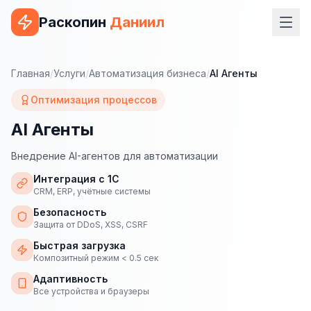
Раскопин
Даниил
Услуги
Главная
/
Услуги
/
Автоматизация бизнеса
/
AI Агенты
ВЕБ-РАЗРАБОТКА
Оптимизация процессов
Сайт на 1С-Битрикс
AI Агенты
Сайт на WordPress
Внедрение AI-агентов для автоматизации
Сайт на Tilda
Интеграция с 1С
CRM, ERP, учётные системы
Сайт на OpenCart
Безопасность
Защита от DDoS, XSS, CSRF
Сайт на Bitrix24
Быстрая загрузка
Композитный режим < 0.5 сек
Сайт на ModX
Адаптивность
Сайт на Joomla
Все устройства и браузеры