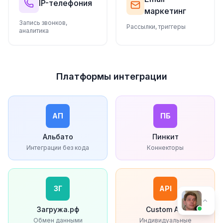
IP-телефония
маркетинг
Запись звонков,
Рассылки, триггеры
аналитика
Платформы интеграции
АП
ПБ
Альбато
Пинкит
Интеграции без кода
Коннекторы
ЗГ
API
Загружа.рф
Custom API
Обмен данными
Индивидуальные