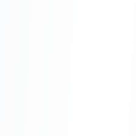
Одноклассники
TikTok
LinkedIn
EMAIL-МАРКЕТИНГ
Почтовые рассылки
Автоматизация
A/B тестирование
Сегментация базы
Персонализация
КОПИРАЙТИНГ
Продающие тексты