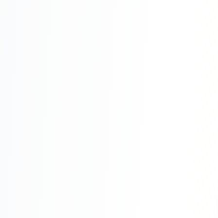
Юзабилити-аудит сайта
SEO-продвижение нового и молодого сайта
Управление репутацией SERM / ORM
Ведение и поддержка сайта
SEO-консультация
SEO для интернет-магазина
+ ещё 6 услуг
SMM
ВКонтакте
Instagram
Telegram
YouTube