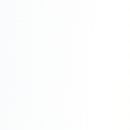
Складской учёт
АВТОМАТИЗАЦИЯ БИЗНЕСА
CRM-системы
Интеграции и API
Чат-боты
Автоворонки
Бизнес-процессы
AI Агенты
SEO-ПРОДВИЖЕНИЕ
SEO-продвижение и раскрутка сайта
Технический SEO-аудит сайта