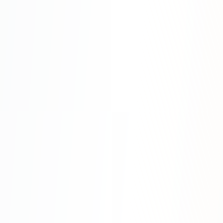
Одноклассники
TikTok
LinkedIn
EMAIL-МАРКЕТИНГ
Почтовые рассылки
Автоматизация
A/B тестирование
Сегментация базы
Персонализация
КОПИРАЙТИНГ
Продающие тексты