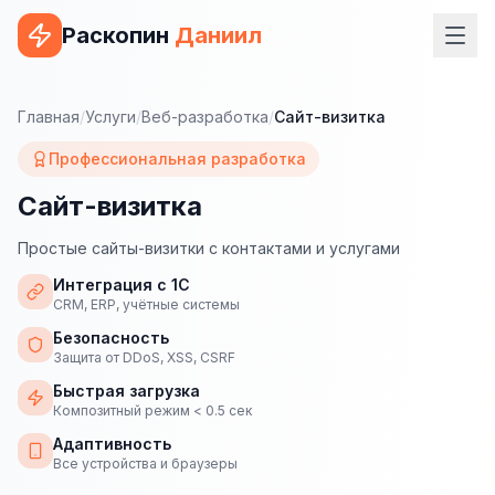
Раскопин
Даниил
Услуги
Главная
/
Услуги
/
Веб-разработка
/
Сайт-визитка
ВЕБ-РАЗРАБОТКА
Профессиональная разработка
Сайт на 1С-Битрикс
Сайт-визитка
Сайт на WordPress
Простые сайты-визитки с контактами и услугами
Сайт на Tilda
Интеграция с 1С
CRM, ERP, учётные системы
Сайт на OpenCart
Безопасность
Защита от DDoS, XSS, CSRF
Сайт на Bitrix24
Быстрая загрузка
Композитный режим < 0.5 сек
Сайт на ModX
Адаптивность
Сайт на Joomla
Все устройства и браузеры