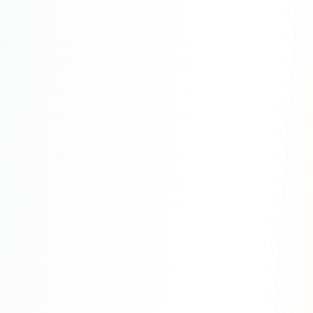
Юзабилити-аудит сайта
SEO-продвижение нового и молодого сайта
Управление репутацией SERM / ORM
Ведение и поддержка сайта
SEO-консультация
SEO для интернет-магазина
+ ещё 6 услуг
SMM
ВКонтакте
Instagram
Telegram
YouTube