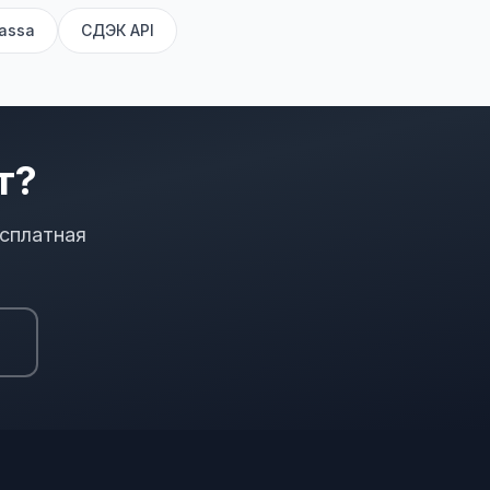
assa
СДЭК API
т?
сплатная
ы