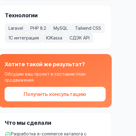
Технологии
Laravel
PHP 8.2
MySQL
Tailwind CSS
1С интеграция
ЮKassa
СДЭК API
Хотите такой же результат?
Обсудим ваш проект и составим план
продвижения
Получить консультацию
Что мы сделали
Разработка e-commerce каталога с