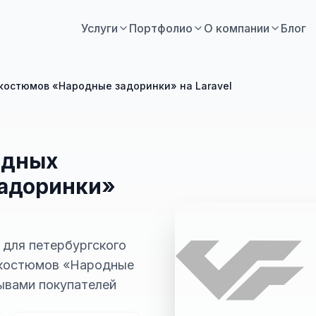
Услуги
Портфолио
О компании
Блог
костюмов «Народные задоринки» на Laravel
одных
адоринки»
 для петербургского
 костюмов «Народные
зывами покупателей