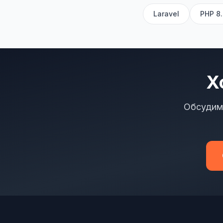
Laravel
PHP 8.
Х
Обсудим