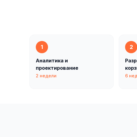
1
2
Аналитика и
Разр
проектирование
кор
2 недели
6 не