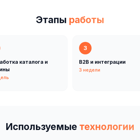
Этапы
работы
3
аботка каталога и
B2B и интеграции
зины
3 недели
дель
Используемые
технологии