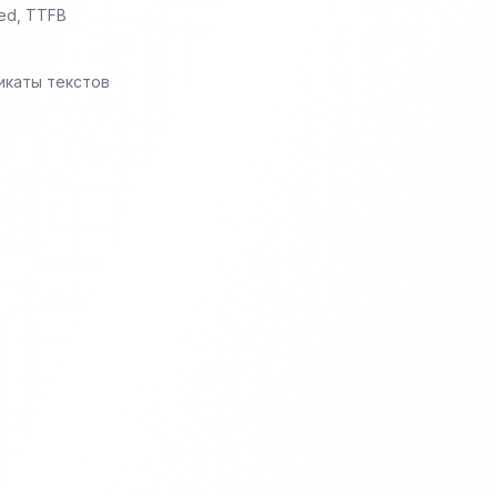
ed, TTFB
бликаты текстов