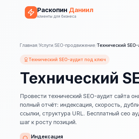
Раскопин
Даниил
клиенты для бизнеса
Главная
/
Услуги
/
SEO-продвижение
/
Технический SEO-
Технический SEO-аудит под ключ
Технический SE
Провести технический SEO-аудит сайта он
полный отчёт: индексация, скорость, дубл
ссылки, структура URL. Бесплатный сео а
шаг к росту позиций.
Индексация