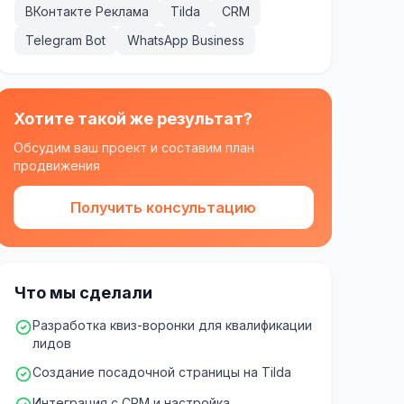
ВКонтакте Реклама
Tilda
CRM
Telegram Bot
WhatsApp Business
Хотите такой же результат?
Обсудим ваш проект и составим план
продвижения
Получить консультацию
Что мы сделали
Разработка квиз-воронки для квалификации
лидов
Создание посадочной страницы на Tilda
Интеграция с CRM и настройка