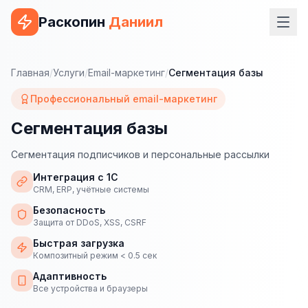
Раскопин
Даниил
Услуги
Главная
/
Услуги
/
Email-маркетинг
/
Сегментация базы
ВЕБ-РАЗРАБОТКА
Профессиональный email-маркетинг
Сайт на 1С-Битрикс
Сегментация базы
Сайт на WordPress
Сегментация подписчиков и персональные рассылки
Сайт на Tilda
Интеграция с 1С
CRM, ERP, учётные системы
Сайт на OpenCart
Безопасность
Защита от DDoS, XSS, CSRF
Сайт на Bitrix24
Быстрая загрузка
Композитный режим < 0.5 сек
Сайт на ModX
Адаптивность
Сайт на Joomla
Все устройства и браузеры