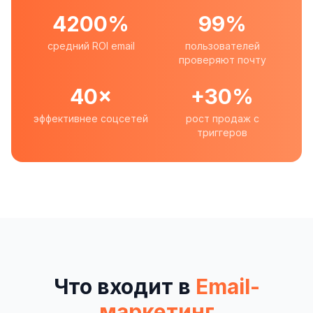
4200%
99%
средний ROI email
пользователей
проверяют почту
40×
+30%
эффективнее соцсетей
рост продаж с
триггеров
Что входит в
Email-
маркетинг