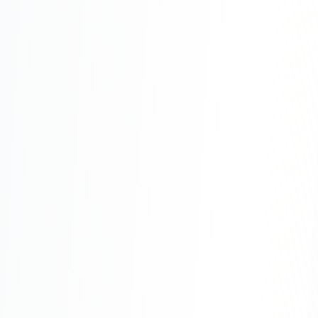
Юзабилити-аудит сайта
SEO-продвижение нового и молодого сайта
Управление репутацией SERM / ORM
Ведение и поддержка сайта
SEO-консультация
SEO для интернет-магазина
+ ещё 6 услуг
SMM
ВКонтакте
Instagram
Telegram
YouTube