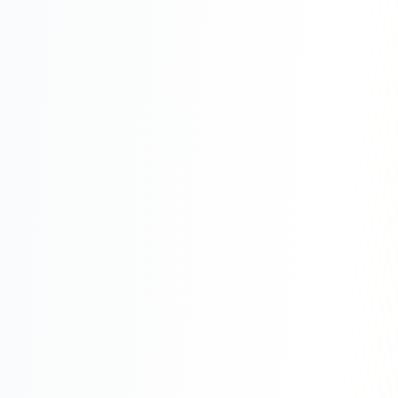
Складской учёт
АВТОМАТИЗАЦИЯ БИЗНЕСА
CRM-системы
Интеграции и API
Чат-боты
Автоворонки
Бизнес-процессы
AI Агенты
SEO-ПРОДВИЖЕНИЕ
SEO-продвижение и раскрутка сайта
Технический SEO-аудит сайта