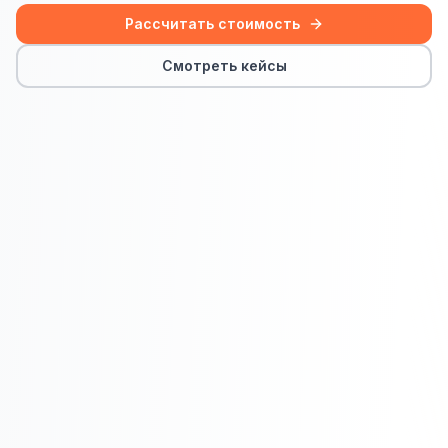
Сайт на Laravel
Рассчитать стоимость
+ ещё 19 услуг
Смотреть кейсы
КОНТЕКСТНАЯ РЕКЛАМА
Контекстная реклама
Яндекс.Директ
Google Ads
VK Реклама
myTarget
Яндекс.Маркет
Wildberries реклама
Ozon реклама
ТАРГЕТИРОВАННАЯ РЕКЛАМА