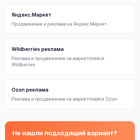
Реклама в VK
Яндекс.Маркет
Реклама в Telegram
Продвижение и реклама на Яндекс.Маркет
Реклама в Facebook
Реклама в Instagram
Wildberries реклама
Реклама и продвижение на маркетплейсе
Реклама в Одноклассниках
Wildberries
ИНТЕРНЕТ-МАГАЗИНЫ
Настройка магазина
Ozon реклама
Интеграции
Реклама и продвижение на маркетплейсе Ozon
Омниканальность
1С интеграция
Не нашли подходящий вариант?
Платежные системы