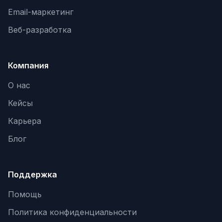
Email-маркетинг
Яндекс.Метрика
Веб-разработка
Настройка систем аналитики
Дашборды и отчёты
Компания
BI-системы
О нас
Сквозная аналитика
Кейсы
GEO-ПРОДВИЖЕНИЕ
Карьера
GEO-продвижение в нейросетях и ИИ
Блог
Поддержка
Помощь
Политика конфиденциальности