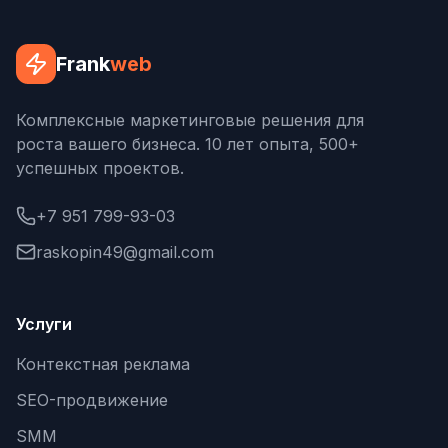
SEO-тексты
Контент для соцсетей
Frank
web
Статьи и блоги
Комплексные маркетинговые решения для
Техническая документация
роста вашего бизнеса. 10 лет опыта, 500+
успешных проектов.
ВИДЕОПРОДАКШН
Рекламные ролики
+7 951 799-93-03
Видео для соцсетей
raskopin49@gmail.com
Анимация
Услуги
Корпоративные видео
Контекстная реклама
Видео-инфографика
SEO-продвижение
ВЕБ-АНАЛИТИКА
SMM
Google Analytics