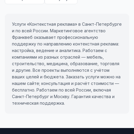
Одноклассники
TikTok
Услуги «Контекстная реклама» в Санкт-Петербурге
и по всей России. Маркетинговое агентство
LinkedIn
Франквеб оказывает профессиональную
поддержку по направлению контекстная реклама:
EMAIL-МАРКЕТИНГ
настройка, ведение и аналитика. Работаем с
Почтовые рассылки
компаниями из разных отраслей — мебель,
строительство, медицина, образование, торговля
Автоматизация
и другие. Все проекты выполняются с учётом
ваших целей и бюджета. Заказать услуги можно на
A/B тестирование
нашем сайте; консультация и расчёт стоимости —
бесплатно. Работаем по всей России, включая
Сегментация базы
Санкт-Петербург и Москву. Гарантия качества и
техническая поддержка.
Персонализация
КОПИРАЙТИНГ
Продающие тексты