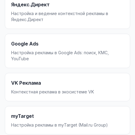
Сайт на Laravel
Яндекс.Директ
Настройка и ведение контекстной рекламы в
+ ещё 19 услуг
Яндекс.Директ
КОНТЕКСТНАЯ РЕКЛАМА
Контекстная реклама
Google Ads
Яндекс.Директ
Настройка рекламы в Google Ads: поиск, КМС,
YouTube
Google Ads
VK Реклама
VK Реклама
myTarget
Контекстная реклама в экосистеме VK
Яндекс.Маркет
Wildberries реклама
myTarget
Ozon реклама
Настройка рекламы в myTarget (Mail.ru Group)
ТАРГЕТИРОВАННАЯ РЕКЛАМА