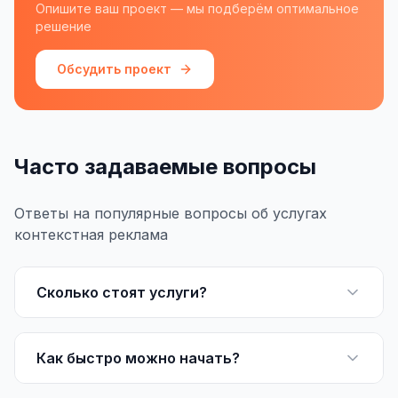
Опишите ваш проект — мы подберём оптимальное
Складской учёт
решение
АВТОМАТИЗАЦИЯ БИЗНЕСА
Обсудить проект
CRM-системы
Интеграции и API
Чат-боты
Часто задаваемые вопросы
Автоворонки
Ответы на популярные вопросы об услугах
Бизнес-процессы
контекстная реклама
AI Агенты
Сколько стоят услуги?
SEO-ПРОДВИЖЕНИЕ
SEO-продвижение и раскрутка сайта
Как быстро можно начать?
Технический SEO-аудит сайта