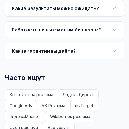
Юзабилити-аудит сайта
Какие результаты можно ожидать?
SEO-продвижение нового и молодого сайта
Управление репутацией SERM / ORM
Работаете ли вы с малым бизнесом?
Ведение и поддержка сайта
SEO-консультация
Какие гарантии вы даёте?
SEO для интернет-магазина
+ ещё 6 услуг
Часто ищут
SMM
ВКонтакте
Контекстная реклама
Яндекс.Директ
Instagram
Google Ads
VK Реклама
myTarget
Telegram
Яндекс.Маркет
Wildberries реклама
YouTube
Ozon реклама
Все услуги