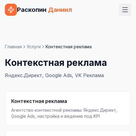
Раскопин
Даниил
Услуги
ВЕБ-РАЗРАБОТКА
Главная
Услуги
Контекстная реклама
Сайт на 1С-Битрикс
Контекстная реклама
Сайт на WordPress
Яндекс.Директ, Google Ads, VK Реклама
Сайт на Tilda
Сайт на OpenCart
Контекстная реклама
Сайт на Bitrix24
Агентство контекстной рекламы: Яндекс.Директ,
Сайт на ModX
Google Ads, настройка и ведение под KPI
Сайт на Joomla