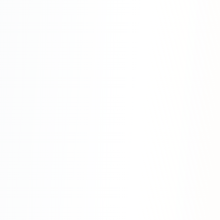
Одноклассники
TikTok
LinkedIn
EMAIL-МАРКЕТИНГ
Почтовые рассылки
Автоматизация
A/B тестирование
Сегментация базы
Персонализация
КОПИРАЙТИНГ
Продающие тексты