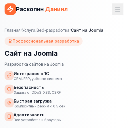
Раскопин
Даниил
Услуги
Главная
/
Услуги
/
Веб-разработка
/
Сайт на Joomla
ВЕБ-РАЗРАБОТКА
Профессиональная разработка
Сайт на 1С-Битрикс
Сайт на Joomla
Сайт на WordPress
Разработка сайтов на Joomla
Сайт на Tilda
Интеграция с 1С
CRM, ERP, учётные системы
Сайт на OpenCart
Безопасность
Защита от DDoS, XSS, CSRF
Сайт на Bitrix24
Быстрая загрузка
Композитный режим < 0.5 сек
Сайт на ModX
Адаптивность
Сайт на Joomla
Все устройства и браузеры