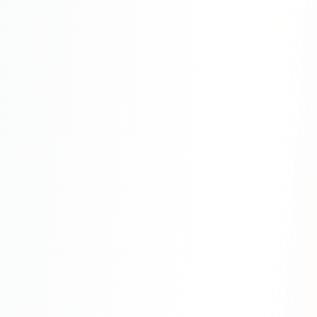
Юзабилити-аудит сайта
SEO-продвижение нового и молодого сайта
Управление репутацией SERM / ORM
Ведение и поддержка сайта
SEO-консультация
SEO для интернет-магазина
+ ещё 6 услуг
SMM
ВКонтакте
Instagram
Telegram
YouTube