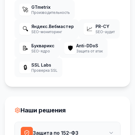
GTmetrix
🚀
Производительность
Яндекс.Вебмастер
PR-CY
🔍
📈
SEO-мониторинг
SEO-аудит
Букварикс
Anti-DDoS
📝
🛡️
SEO-ядро
Защита от атак
SSL Labs
🔒
Проверка SSL
Наши решения
Защита по 152-ФЗ