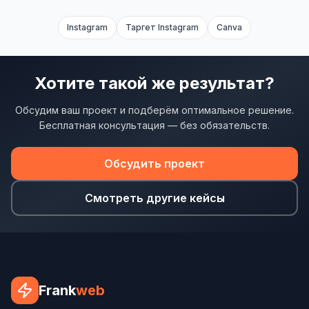
Юзабилити-аудит сайта
Instagram
Таргет Instagram
Canva
SEO-продвижение нового и молодого сайта
Управление репутацией SERM / ORM
Хотите такой же результат?
Ведение и поддержка сайта
Обсудим ваш проект и подберём оптимальное решение.
SEO-консультация
Бесплатная консультация — без обязательств.
SEO для интернет-магазина
Обсудить проект
+ ещё 6 услуг
SMM
Смотреть другие кейсы
ВКонтакте
Instagram
Telegram
Frank
web
YouTube