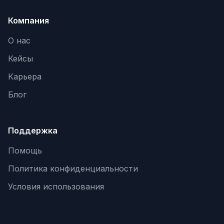
SEO-тексты
Компания
Контент для соцсетей
О нас
Статьи и блоги
Кейсы
Техническая документация
Карьера
ВИДЕОПРОДАКШН
Блог
Рекламные ролики
Видео для соцсетей
Поддержка
Анимация
Помощь
Корпоративные видео
Политика конфиденциальности
Видео-инфографика
Условия использования
ВЕБ-АНАЛИТИКА
Google Analytics