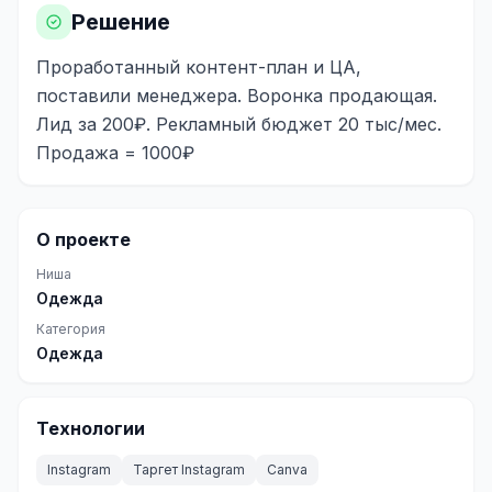
Решение
Реклама в VK
Проработанный контент-план и ЦА,
Реклама в Telegram
поставили менеджера. Воронка продающая.
Реклама в Facebook
Лид за 200₽. Рекламный бюджет 20 тыс/мес.
Продажа = 1000₽
Реклама в Instagram
Реклама в Одноклассниках
О проекте
ИНТЕРНЕТ-МАГАЗИНЫ
Ниша
Настройка магазина
Одежда
Категория
Интеграции
Одежда
Омниканальность
1С интеграция
Технологии
Платежные системы
Instagram
Таргет Instagram
Canva