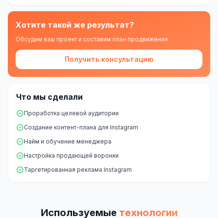
Складской учёт
Хотите такой же результат?
АВТОМАТИЗАЦИЯ БИЗНЕСА
Обсудим ваш проект и составим план продвижения
CRM-системы
Получить консультацию
Интеграции и API
Чат-боты
Что мы сделали
Автоворонки
Проработка целевой аудитории
Бизнес-процессы
Создание контент-плана для Instagram
Найм и обучение менеджера
AI Агенты
Настройка продающей воронки
SEO-ПРОДВИЖЕНИЕ
Таргетированная реклама Instagram
SEO-продвижение и раскрутка сайта
Технический SEO-аудит сайта
Используемые
технологии