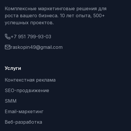
Комплексные маркетинговые решения для
Одноклассники
роста вашего бизнеса. 10 лет опыта, 500+
TikTok
успешных проектов.
LinkedIn
+7 951 799-93-03
EMAIL-МАРКЕТИНГ
raskopin49@gmail.com
Почтовые рассылки
Автоматизация
Услуги
A/B тестирование
Контекстная реклама
Сегментация базы
SEO-продвижение
SMM
Персонализация
Email-маркетинг
КОПИРАЙТИНГ
Веб-разработка
Продающие тексты