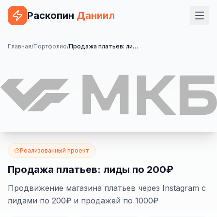
Раскопин
Даниил
Услуги
Главная
/
Портфолио
/
Продажа платьев: лиды по 200₽
ВЕБ-РАЗРАБОТКА
Сайт на 1С-Битрикс
Сайт на WordPress
Сайт на Tilda
Сайт на OpenCart
Реализованный проект
Сайт на Bitrix24
Продажа платьев: лиды по 200₽
Сайт на ModX
Продвижение магазина платьев через Instagram с
лидами по 200₽ и продажей по 1000₽
Сайт на Joomla