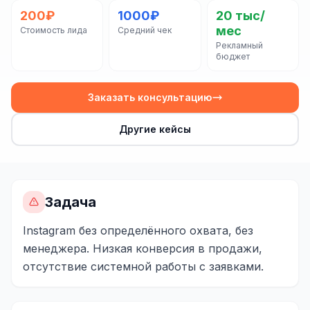
Сайт на Laravel
200₽
1000₽
20 тыс/
мес
Стоимость лида
Средний чек
+ ещё 19 услуг
Рекламный
бюджет
КОНТЕКСТНАЯ РЕКЛАМА
Контекстная реклама
Заказать консультацию
Яндекс.Директ
Другие кейсы
Google Ads
VK Реклама
myTarget
Задача
Яндекс.Маркет
Instagram без определённого охвата, без
менеджера. Низкая конверсия в продажи,
Wildberries реклама
отсутствие системной работы с заявками.
Ozon реклама
ТАРГЕТИРОВАННАЯ РЕКЛАМА