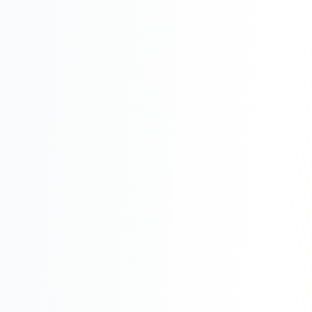
Реклама в VK
Реклама в Telegram
Реклама в Facebook
Реклама в Instagram
Реклама в Одноклассниках
ИНТЕРНЕТ-МАГАЗИНЫ
Настройка магазина
Интеграции
Омниканальность
1С интеграция
Платежные системы