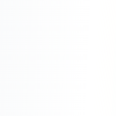
Юзабилити-аудит сайта
SEO-продвижение нового и молодого сайта
Управление репутацией SERM / ORM
Ведение и поддержка сайта
SEO-консультация
SEO для интернет-магазина
+ ещё 6 услуг
SMM
ВКонтакте
Instagram
Telegram
YouTube