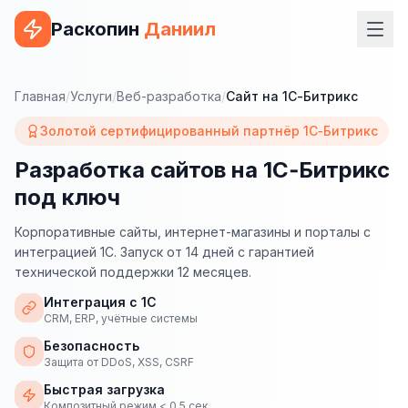
Раскопин
Даниил
Услуги
Главная
/
Услуги
/
Веб-разработка
/
Сайт на 1С-Битрикс
ВЕБ-РАЗРАБОТКА
Золотой сертифицированный партнёр 1С‑Битрикс
Сайт на 1С-Битрикс
Разработка сайтов на 1С‑Битрикс
под ключ
Сайт на WordPress
Сайт на Tilda
Корпоративные сайты, интернет-магазины и порталы с
интеграцией 1С. Запуск от 14 дней с гарантией
Сайт на OpenCart
технической поддержки 12 месяцев.
Интеграция с 1С
Сайт на Bitrix24
CRM, ERP, учётные системы
Сайт на ModX
Безопасность
Защита от DDoS, XSS, CSRF
Сайт на Joomla
Быстрая загрузка
Композитный режим < 0.5 сек