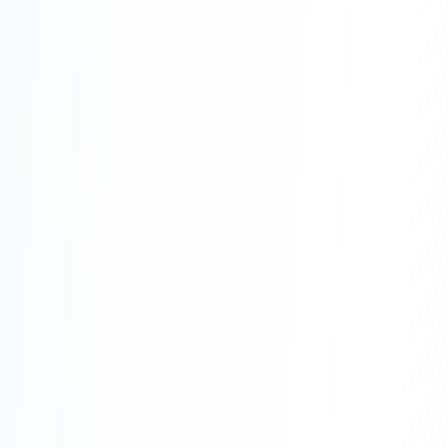
Складской учёт
АВТОМАТИЗАЦИЯ БИЗНЕСА
CRM-системы
Интеграции и API
Чат-боты
Автоворонки
Бизнес-процессы
AI Агенты
SEO-ПРОДВИЖЕНИЕ
SEO-продвижение и раскрутка сайта
Технический SEO-аудит сайта