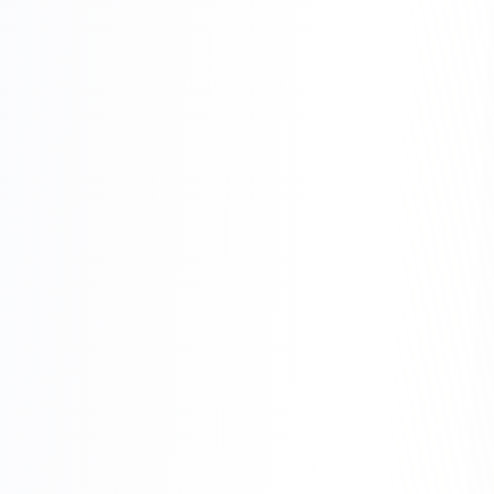
Одноклассники
TikTok
LinkedIn
EMAIL-МАРКЕТИНГ
Почтовые рассылки
Автоматизация
A/B тестирование
Сегментация базы
Персонализация
КОПИРАЙТИНГ
Продающие тексты