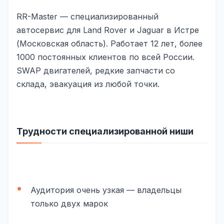
Реклама в VK
RR-Master — специализированный
автосервис для Land Rover и Jaguar в Истре
Реклама в Telegram
(Московская область). Работает 12 лет, более
Реклама в Facebook
1000 постоянных клиентов по всей России.
SWAP двигателей, редкие запчасти со
Реклама в Instagram
склада, эвакуация из любой точки.
Реклама в Одноклассниках
ИНТЕРНЕТ-МАГАЗИНЫ
Трудности специализированной ниши
Настройка магазина
Интеграции
Омниканальность
Аудитория очень узкая — владельцы
1С интеграция
только двух марок
Платежные системы