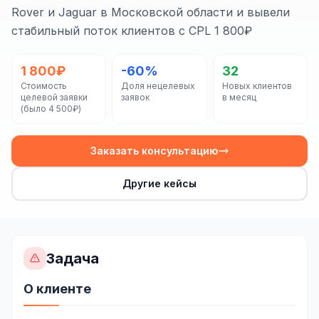
Сайт на Laravel
Rover и Jaguar в Московской области и вывели
стабильный поток клиентов с CPL 1 800₽
+ ещё 19 услуг
КОНТЕКСТНАЯ РЕКЛАМА
1 800₽
-60%
32
Стоимость
Доля нецелевых
Новых клиентов
Контекстная реклама
целевой заявки
заявок
в месяц
(было 4 500₽)
Яндекс.Директ
Google Ads
Заказать консультацию
VK Реклама
Другие кейсы
myTarget
Яндекс.Маркет
Задача
Wildberries реклама
Ozon реклама
О клиенте
ТАРГЕТИРОВАННАЯ РЕКЛАМА