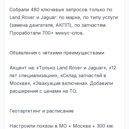
Юзабилити-аудит сайта
Собрали 480 ключевых запросов только по
SEO-продвижение нового и молодого сайта
Land Rover и Jaguar: по марке, по типу услуги
Управление репутацией SERM / ORM
(замена двигателя, АКПП), по запчастям.
Проработали 700+ минус-слов.
Ведение и поддержка сайта
SEO-консультация
Объявления с чёткими преимуществами
SEO для интернет-магазина
Акцент на: «Только Land Rover и Jaguar», «12
+ ещё 6 услуг
лет специализации», «Склад запчастей в
SMM
Москве», «Эвакуация включена». Добавили
расширения с ценами на ТО.
ВКонтакте
Instagram
Геотаргетинг и расписание
Telegram
Настроили показы в МО + Москва + 300 км.
YouTube