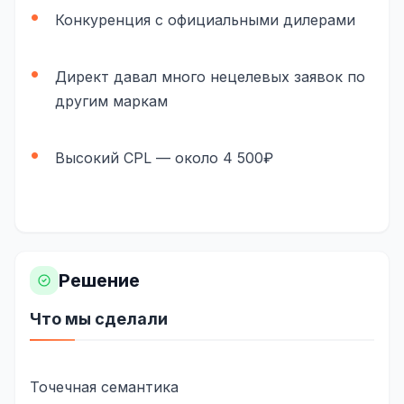
Складской учёт
Конкуренция с официальными дилерами
АВТОМАТИЗАЦИЯ БИЗНЕСА
Директ давал много нецелевых заявок по
CRM-системы
другим маркам
Интеграции и API
Высокий CPL — около 4 500₽
Чат-боты
Автоворонки
Бизнес-процессы
AI Агенты
Решение
SEO-ПРОДВИЖЕНИЕ
Что мы сделали
SEO-продвижение и раскрутка сайта
Технический SEO-аудит сайта
Точечная семантика