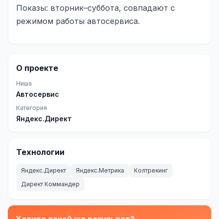
Показы: вторник–суббота, совпадают с
Одноклассники
режимом работы автосервиса.
TikTok
LinkedIn
О проекте
EMAIL-МАРКЕТИНГ
Ниша
Почтовые рассылки
Автосервис
Категория
Автоматизация
Яндекс.Директ
A/B тестирование
Сегментация базы
Технологии
Персонализация
Яндекс.Директ
Яндекс.Метрика
Колтрекинг
Директ Коммандер
КОПИРАЙТИНГ
Продающие тексты
Хотите такой же результат?