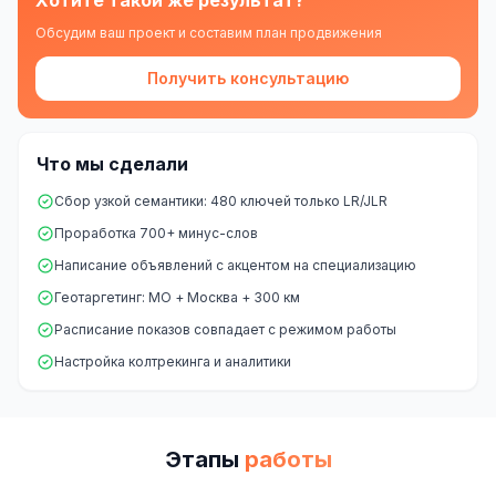
SEO-тексты
Обсудим ваш проект и составим план продвижения
Контент для соцсетей
Получить консультацию
Статьи и блоги
Техническая документация
Что мы сделали
ВИДЕОПРОДАКШН
Сбор узкой семантики: 480 ключей только LR/JLR
Рекламные ролики
Проработка 700+ минус-слов
Написание объявлений с акцентом на специализацию
Видео для соцсетей
Геотаргетинг: МО + Москва + 300 км
Анимация
Расписание показов совпадает с режимом работы
Настройка колтрекинга и аналитики
Корпоративные видео
Видео-инфографика
ВЕБ-АНАЛИТИКА
Этапы
работы
Google Analytics