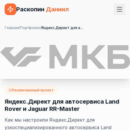
Раскопин
Даниил
Услуги
Главная
/
Портфолио
/
Яндекс.Директ для автосервиса Land Rover и Jaguar RR-Master
ВЕБ-РАЗРАБОТКА
Сайт на 1С-Битрикс
Сайт на WordPress
Сайт на Tilda
Сайт на OpenCart
Реализованный проект
Сайт на Bitrix24
Яндекс.Директ для автосервиса Land
Rover и Jaguar RR-Master
Сайт на ModX
Как мы настроили Яндекс.Директ для
Сайт на Joomla
узкоспециализированного автосервиса Land