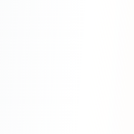
Одноклассники
TikTok
LinkedIn
EMAIL-МАРКЕТИНГ
Почтовые рассылки
Автоматизация
A/B тестирование
Сегментация базы
Персонализация
КОПИРАЙТИНГ
Продающие тексты