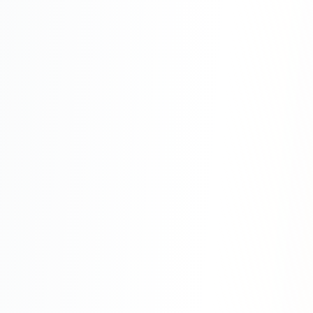
Юзабилити-аудит сайта
SEO-продвижение нового и молодого сайта
Управление репутацией SERM / ORM
Ведение и поддержка сайта
SEO-консультация
SEO для интернет-магазина
+ ещё 6 услуг
SMM
ВКонтакте
Instagram
Telegram
YouTube