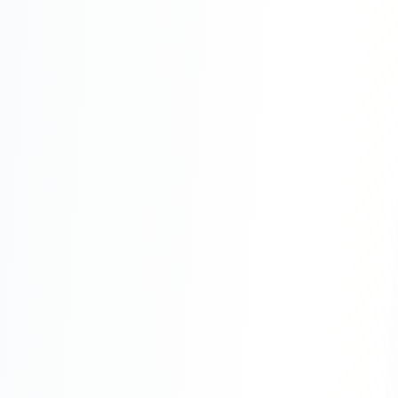
Складской учёт
АВТОМАТИЗАЦИЯ БИЗНЕСА
CRM-системы
Интеграции и API
Чат-боты
Автоворонки
Бизнес-процессы
AI Агенты
SEO-ПРОДВИЖЕНИЕ
SEO-продвижение и раскрутка сайта
Технический SEO-аудит сайта