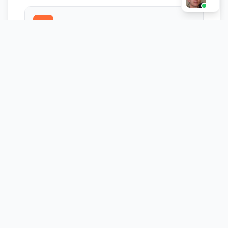
Единая воронка
Связываем рекламу, сайт и CRM: от клика до
сделки в одном отчёте
Автоотчёты
Еженедельные или ежемесячные отчёты в
Google Data Studio или на почту
Алерты
Уведомления при падении конверсии, росте