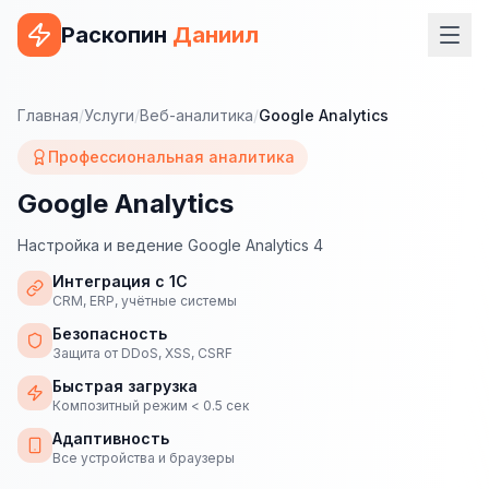
Раскопин
Даниил
Услуги
Главная
/
Услуги
/
Веб-аналитика
/
Google Analytics
ВЕБ-РАЗРАБОТКА
Профессиональная аналитика
Сайт на 1С-Битрикс
Google Analytics
Сайт на WordPress
Настройка и ведение Google Analytics 4
Сайт на Tilda
Интеграция с 1С
CRM, ERP, учётные системы
Сайт на OpenCart
Безопасность
Защита от DDoS, XSS, CSRF
Сайт на Bitrix24
Быстрая загрузка
Композитный режим < 0.5 сек
Сайт на ModX
Адаптивность
Сайт на Joomla
Все устройства и браузеры