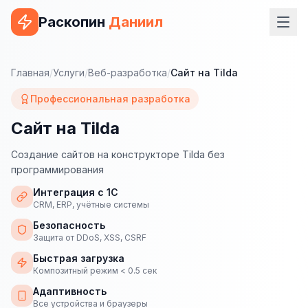
Раскопин
Даниил
Услуги
Главная
/
Услуги
/
Веб-разработка
/
Сайт на Tilda
ВЕБ-РАЗРАБОТКА
Профессиональная разработка
Сайт на 1С-Битрикс
Сайт на Tilda
Сайт на WordPress
Создание сайтов на конструкторе Tilda без
программирования
Сайт на Tilda
Интеграция с 1С
Сайт на OpenCart
CRM, ERP, учётные системы
Безопасность
Сайт на Bitrix24
Защита от DDoS, XSS, CSRF
Сайт на ModX
Быстрая загрузка
Композитный режим < 0.5 сек
Сайт на Joomla
Адаптивность
Все устройства и браузеры