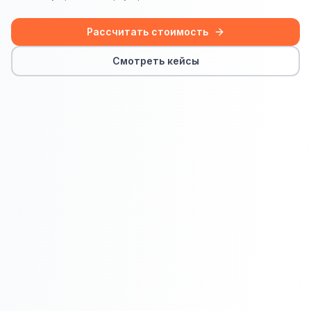
Сайт на Laravel
+ ещё 19 услуг
Рассчитать стоимость
КОНТЕКСТНАЯ РЕКЛАМА
Смотреть кейсы
Контекстная реклама
Яндекс.Директ
Google Ads
VK Реклама
myTarget
Яндекс.Маркет
Wildberries реклама
Ozon реклама
ТАРГЕТИРОВАННАЯ РЕКЛАМА