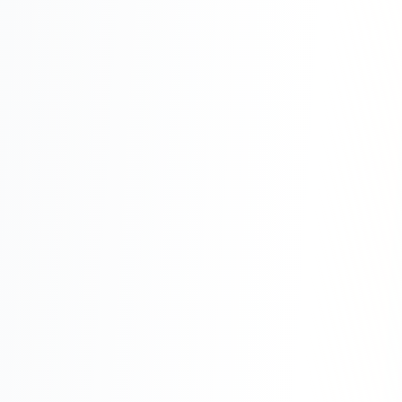
Складской учёт
АВТОМАТИЗАЦИЯ БИЗНЕСА
CRM-системы
Интеграции и API
Чат-боты
Автоворонки
Бизнес-процессы
AI Агенты
SEO-ПРОДВИЖЕНИЕ
SEO-продвижение и раскрутка сайта
Технический SEO-аудит сайта