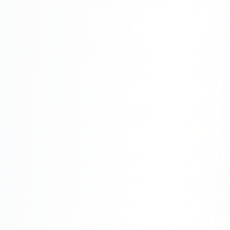
Юзабилити-аудит сайта
SEO-продвижение нового и молодого сайта
Управление репутацией SERM / ORM
Ведение и поддержка сайта
SEO-консультация
SEO для интернет-магазина
+ ещё 6 услуг
SMM
ВКонтакте
Instagram
Telegram
YouTube