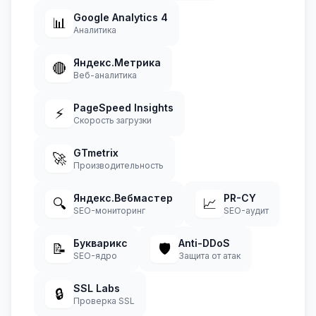
Google Analytics 4
📊
Аналитика
Яндекс.Метрика
🔴
Веб-аналитика
PageSpeed Insights
⚡
Скорость загрузки
GTmetrix
🚀
Производительность
Яндекс.Вебмастер
PR-CY
🔍
📈
SEO-мониторинг
SEO-аудит
Букварикс
Anti-DDoS
📝
🛡️
SEO-ядро
Защита от атак
SSL Labs
🔒
Проверка SSL