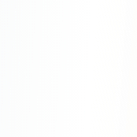
Одноклассники
TikTok
LinkedIn
EMAIL-МАРКЕТИНГ
Почтовые рассылки
Автоматизация
A/B тестирование
Сегментация базы
Персонализация
КОПИРАЙТИНГ
Продающие тексты