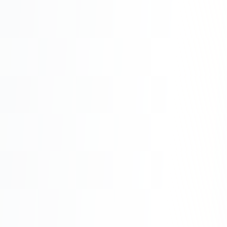
Юзабилити-аудит сайта
SEO-продвижение нового и молодого сайта
Управление репутацией SERM / ORM
Ведение и поддержка сайта
SEO-консультация
SEO для интернет-магазина
+ ещё 6 услуг
SMM
ВКонтакте
Instagram
Telegram
YouTube