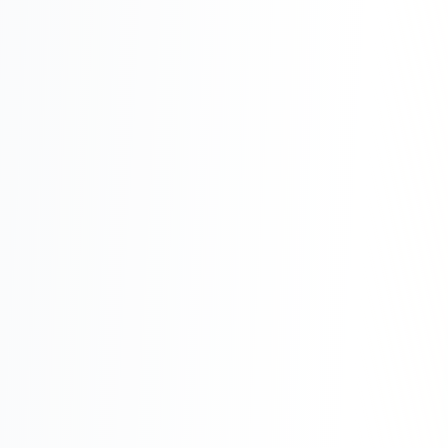
Складской учёт
АВТОМАТИЗАЦИЯ БИЗНЕСА
CRM-системы
Интеграции и API
Чат-боты
Автоворонки
Бизнес-процессы
AI Агенты
SEO-ПРОДВИЖЕНИЕ
SEO-продвижение и раскрутка сайта
Технический SEO-аудит сайта