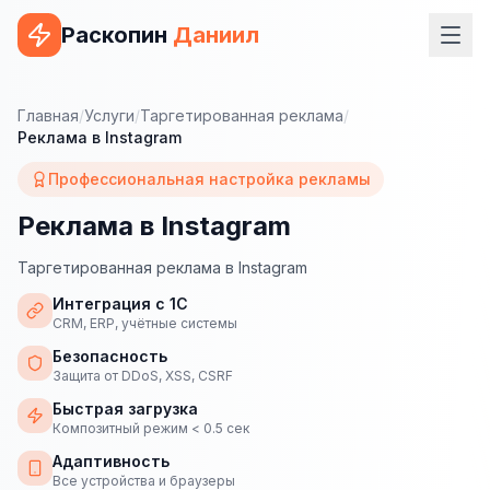
Раскопин
Даниил
Услуги
Главная
/
Услуги
/
Таргетированная реклама
/
Реклама в Instagram
ВЕБ-РАЗРАБОТКА
Профессиональная настройка рекламы
Сайт на 1С-Битрикс
Реклама в Instagram
Сайт на WordPress
Таргетированная реклама в Instagram
Сайт на Tilda
Интеграция с 1С
Сайт на OpenCart
CRM, ERP, учётные системы
Безопасность
Сайт на Bitrix24
Защита от DDoS, XSS, CSRF
Сайт на ModX
Быстрая загрузка
Композитный режим < 0.5 сек
Сайт на Joomla
Адаптивность
Все устройства и браузеры