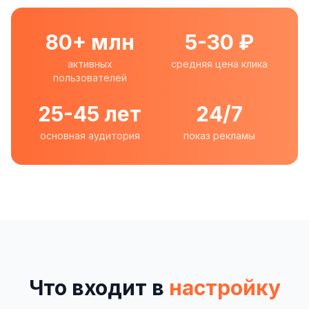
80+ млн
5-30 ₽
активных
средняя цена клика
пользователей
25-45 лет
24/7
основная аудитория
показ рекламы
Что входит в
настройку