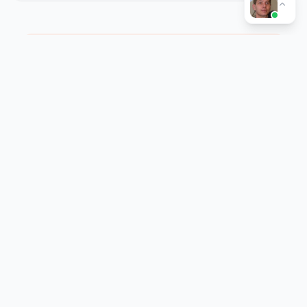
Первые заявки — через 1-3 дня после запуска
Реализованные проекты
на
Реклама в Instagram
Примеры реализованных решений и
результатов для клиентов