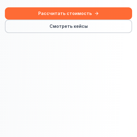
Сайт на Laravel
Рассчитать стоимость
+ ещё 19 услуг
КОНТЕКСТНАЯ РЕКЛАМА
Смотреть кейсы
Контекстная реклама
Яндекс.Директ
Google Ads
VK Реклама
myTarget
Яндекс.Маркет
Wildberries реклама
Ozon реклама
ТАРГЕТИРОВАННАЯ РЕКЛАМА