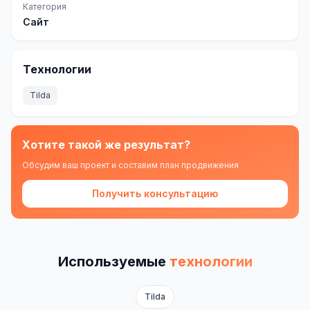
Категория
Одноклассники
Сайт
TikTok
Технологии
LinkedIn
Tilda
EMAIL-МАРКЕТИНГ
Почтовые рассылки
Хотите такой же результат?
Автоматизация
Обсудим ваш проект и составим план продвижения
A/B тестирование
Получить консультацию
Сегментация базы
Персонализация
Используемые
технологии
КОПИРАЙТИНГ
Продающие тексты
Tilda