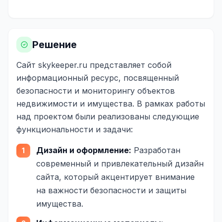
Реклама в VK
Реклама в Telegram
Решение
Реклама в Facebook
Сайт
skykeeper.ru
представляет собой
Реклама в Instagram
информационный ресурс, посвященный
безопасности и мониторингу объектов
Реклама в Одноклассниках
недвижимости и имущества. В рамках работы
ИНТЕРНЕТ-МАГАЗИНЫ
над проектом были реализованы следующие
функциональности и задачи:
Настройка магазина
Дизайн и оформление:
Разработан
Интеграции
современный и привлекательный дизайн
Омниканальность
сайта, который акцентирует внимание
на важности безопасности и защиты
1С интеграция
имущества.
Платежные системы