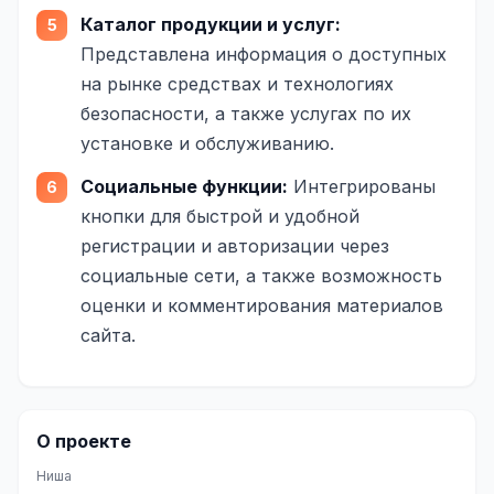
Юзабилити-аудит сайта
Каталог продукции и услуг:
SEO-продвижение нового и молодого сайта
Представлена информация о доступных
на рынке средствах и технологиях
Управление репутацией SERM / ORM
безопасности, а также услугах по их
Ведение и поддержка сайта
установке и обслуживанию.
SEO-консультация
Социальные функции:
Интегрированы
кнопки для быстрой и удобной
SEO для интернет-магазина
регистрации и авторизации через
+ ещё 6 услуг
социальные сети, а также возможность
оценки и комментирования материалов
SMM
сайта.
ВКонтакте
Instagram
Telegram
О проекте
Ниша
YouTube