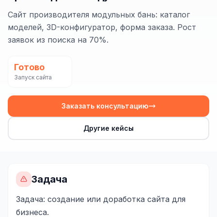
Сайт на Laravel
Сайт производителя модульных бань: каталог
+ ещё 19 услуг
моделей, 3D-конфигуратор, форма заказа. Рост
заявок из поиска на 70%.
КОНТЕКСТНАЯ РЕКЛАМА
Контекстная реклама
Готово
Запуск сайта
Яндекс.Директ
Google Ads
Заказать консультацию
VK Реклама
Другие кейсы
myTarget
Яндекс.Маркет
Wildberries реклама
Задача
Ozon реклама
Задача: создание или доработка сайта для
бизнеса.
ТАРГЕТИРОВАННАЯ РЕКЛАМА