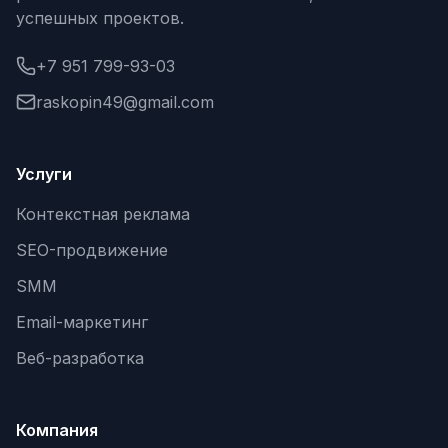
успешных проектов.
Яндекс.Метрика
+7 951 799-93-03
Настройка систем аналитики
raskopin49@gmail.com
Дашборды и отчёты
BI-системы
Услуги
Сквозная аналитика
Контекстная реклама
GEO-ПРОДВИЖЕНИЕ
SEO-продвижение
GEO-продвижение в нейросетях и ИИ
SMM
Email-маркетинг
Веб-разработка
Компания