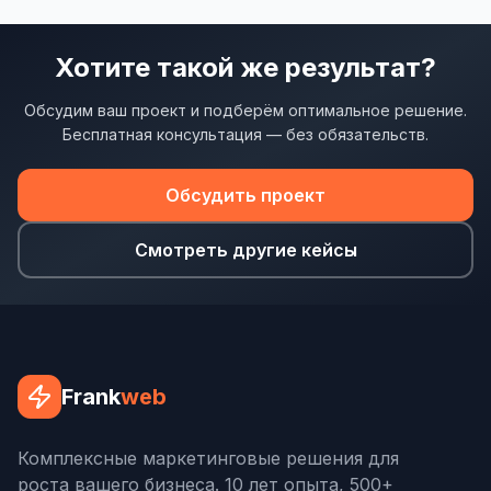
SEO-тексты
Контент для соцсетей
Хотите такой же результат?
Статьи и блоги
Обсудим ваш проект и подберём оптимальное решение.
Бесплатная консультация — без обязательств.
Техническая документация
ВИДЕОПРОДАКШН
Обсудить проект
Рекламные ролики
Смотреть другие кейсы
Видео для соцсетей
Анимация
Корпоративные видео
Frank
web
Видео-инфографика
ВЕБ-АНАЛИТИКА
Комплексные маркетинговые решения для
роста вашего бизнеса. 10 лет опыта, 500+
Google Analytics