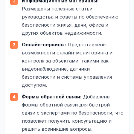
Информационные материалы:
Складской учёт
Размещены полезные статьи,
руководства и советы по обеспечению
АВТОМАТИЗАЦИЯ БИЗНЕСА
безопасности жилья, дачи, офиса и
CRM-системы
других объектов недвижимости.
Интеграции и API
Онлайн-сервисы:
Предоставлены
Чат-боты
возможности онлайн-мониторинга и
контроля за объектами, такими как
Автоворонки
видеонаблюдение, датчики
Бизнес-процессы
безопасности и системы управления
доступом.
AI Агенты
Формы обратной связи:
Добавлены
SEO-ПРОДВИЖЕНИЕ
формы обратной связи для быстрой
SEO-продвижение и раскрутка сайта
связи с экспертами по безопасности, что
позволяет получить консультацию и
Технический SEO-аудит сайта
решить возникшие вопросы.