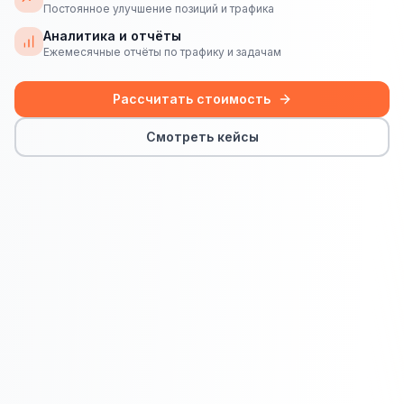
Сайт на Laravel
Постоянное улучшение позиций и трафика
Аналитика и отчёты
+ ещё 19 услуг
Ежемесячные отчёты по трафику и задачам
КОНТЕКСТНАЯ РЕКЛАМА
Рассчитать стоимость
Контекстная реклама
Смотреть кейсы
Яндекс.Директ
Google Ads
VK Реклама
myTarget
Яндекс.Маркет
Wildberries реклама
Ozon реклама
ТАРГЕТИРОВАННАЯ РЕКЛАМА