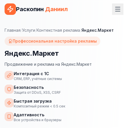
Раскопин
Даниил
Услуги
Главная
/
Услуги
/
Контекстная реклама
/
Яндекс.Маркет
ВЕБ-РАЗРАБОТКА
Профессиональная настройка рекламы
Сайт на 1С-Битрикс
Яндекс.Маркет
Сайт на WordPress
Продвижение и реклама на Яндекс.Маркет
Сайт на Tilda
Интеграция с 1С
CRM, ERP, учётные системы
Сайт на OpenCart
Безопасность
Защита от DDoS, XSS, CSRF
Сайт на Bitrix24
Быстрая загрузка
Композитный режим < 0.5 сек
Сайт на ModX
Адаптивность
Сайт на Joomla
Все устройства и браузеры