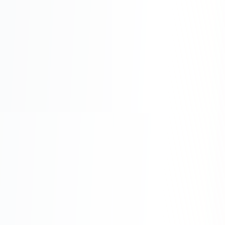
Одноклассники
TikTok
LinkedIn
EMAIL-МАРКЕТИНГ
Почтовые рассылки
Автоматизация
A/B тестирование
Сегментация базы
Персонализация
КОПИРАЙТИНГ
Продающие тексты