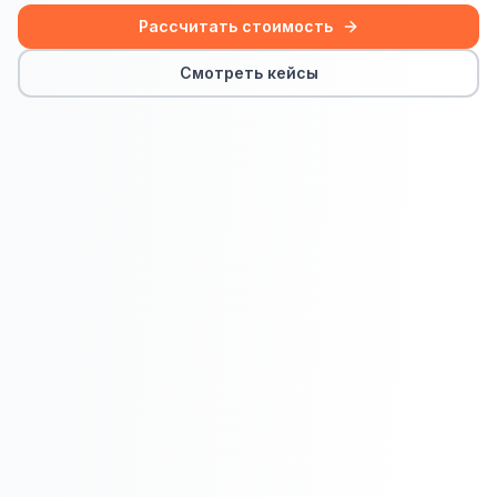
Сайт на Laravel
Рассчитать стоимость
+ ещё 19 услуг
Смотреть кейсы
КОНТЕКСТНАЯ РЕКЛАМА
Контекстная реклама
Яндекс.Директ
Google Ads
VK Реклама
myTarget
Яндекс.Маркет
Wildberries реклама
Ozon реклама
ТАРГЕТИРОВАННАЯ РЕКЛАМА