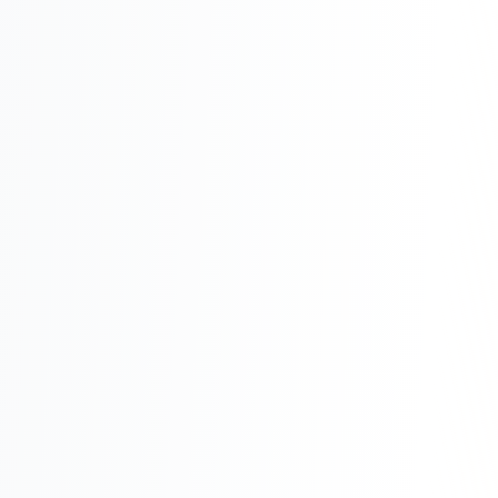
Реклама в VK
Реклама в Telegram
Реклама в Facebook
Реклама в Instagram
Реклама в Одноклассниках
ИНТЕРНЕТ-МАГАЗИНЫ
Настройка магазина
Интеграции
Омниканальность
1С интеграция
Платежные системы