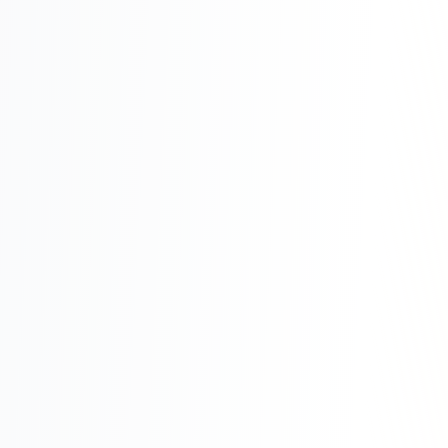
Складской учёт
АВТОМАТИЗАЦИЯ БИЗНЕСА
CRM-системы
Интеграции и API
Чат-боты
Автоворонки
Бизнес-процессы
AI Агенты
SEO-ПРОДВИЖЕНИЕ
SEO-продвижение и раскрутка сайта
Технический SEO-аудит сайта