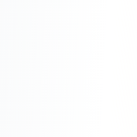
Юзабилити-аудит сайта
SEO-продвижение нового и молодого сайта
Управление репутацией SERM / ORM
Ведение и поддержка сайта
SEO-консультация
SEO для интернет-магазина
+ ещё 6 услуг
SMM
ВКонтакте
Instagram
Telegram
YouTube