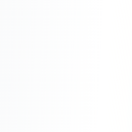
Юзабилити-аудит сайта
SEO-продвижение нового и молодого сайта
Управление репутацией SERM / ORM
Ведение и поддержка сайта
SEO-консультация
SEO для интернет-магазина
+ ещё 6 услуг
SMM
ВКонтакте
Instagram
Telegram
YouTube