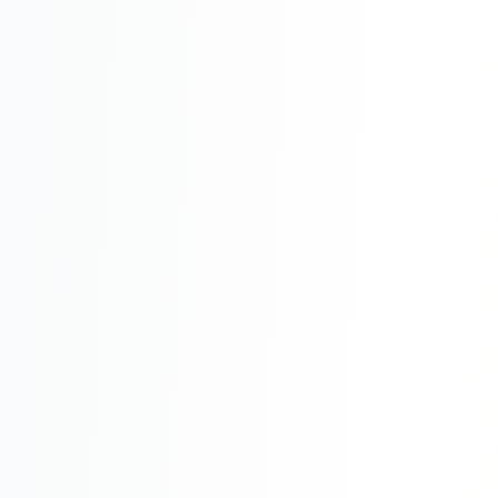
Складской учёт
АВТОМАТИЗАЦИЯ БИЗНЕСА
CRM-системы
Интеграции и API
Чат-боты
Автоворонки
Бизнес-процессы
AI Агенты
SEO-ПРОДВИЖЕНИЕ
SEO-продвижение и раскрутка сайта
Технический SEO-аудит сайта