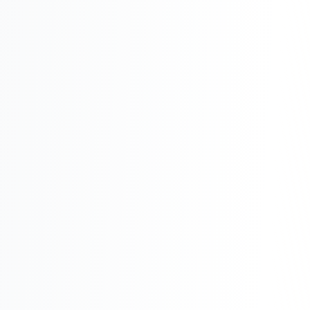
Реклама в VK
Реклама в Telegram
Реклама в Facebook
Реклама в Instagram
Реклама в Одноклассниках
ИНТЕРНЕТ-МАГАЗИНЫ
Настройка магазина
Интеграции
Омниканальность
1С интеграция
Платежные системы