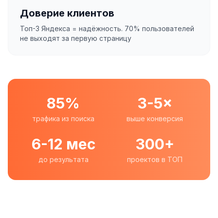
Доверие клиентов
Топ-3 Яндекса = надёжность. 70% пользователей
не выходят за первую страницу
85%
3-5×
трафика из поиска
выше конверсия
6-12 мес
300+
до результата
проектов в ТОП