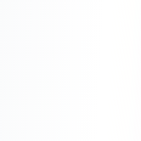
Одноклассники
TikTok
LinkedIn
EMAIL-МАРКЕТИНГ
Почтовые рассылки
Автоматизация
A/B тестирование
Сегментация базы
Персонализация
КОПИРАЙТИНГ
Продающие тексты