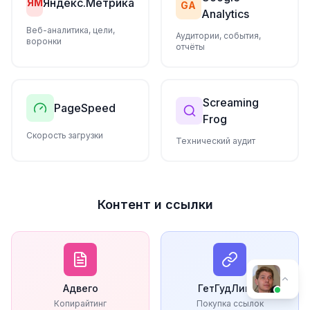
Яндекс.Метрика
ЯМ
GA
Analytics
Веб-аналитика, цели,
Аудитории, события,
воронки
отчёты
Screaming
PageSpeed
Frog
Скорость загрузки
Технический аудит
Контент и ссылки
Адвего
ГетГудЛинкс
Копирайтинг
Покупка ссылок