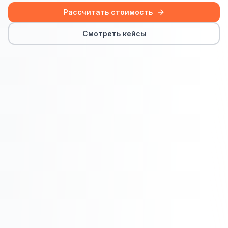
Сайт на Laravel
Рассчитать стоимость
+ ещё 19 услуг
Смотреть кейсы
КОНТЕКСТНАЯ РЕКЛАМА
Контекстная реклама
Яндекс.Директ
Google Ads
VK Реклама
myTarget
Яндекс.Маркет
Wildberries реклама
Ozon реклама
ТАРГЕТИРОВАННАЯ РЕКЛАМА