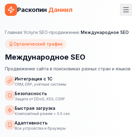
Раскопин
Даниил
Услуги
Главная
/
Услуги
/
SEO-продвижение
/
Международное SEO
ВЕБ-РАЗРАБОТКА
Органический трафик
Сайт на 1С-Битрикс
Международное SEO
Сайт на WordPress
Продвижение сайта в поисковиках разных стран и языков
Сайт на Tilda
Интеграция с 1С
CRM, ERP, учётные системы
Сайт на OpenCart
Безопасность
Защита от DDoS, XSS, CSRF
Сайт на Bitrix24
Быстрая загрузка
Композитный режим < 0.5 сек
Сайт на ModX
Адаптивность
Сайт на Joomla
Все устройства и браузеры