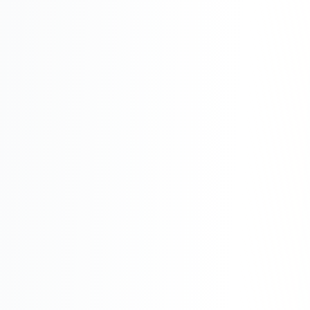
Юзабилити-аудит сайта
SEO-продвижение нового и молодого сайта
Управление репутацией SERM / ORM
Ведение и поддержка сайта
SEO-консультация
SEO для интернет-магазина
+ ещё 6 услуг
SMM
ВКонтакте
Instagram
Telegram
YouTube