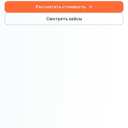
Сайт на Laravel
Рассчитать стоимость
+ ещё 19 услуг
Смотреть кейсы
КОНТЕКСТНАЯ РЕКЛАМА
Контекстная реклама
Яндекс.Директ
Google Ads
VK Реклама
myTarget
Яндекс.Маркет
Wildberries реклама
Ozon реклама
ТАРГЕТИРОВАННАЯ РЕКЛАМА