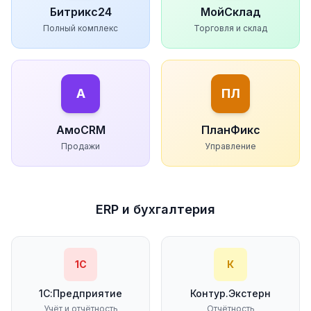
Битрикс24
МойСклад
Полный комплекс
Торговля и склад
А
ПЛ
АмоCRM
ПланФикс
Продажи
Управление
ERP и бухгалтерия
1С
К
1С:Предприятие
Контур.Экстерн
Учёт и отчётность
Отчётность