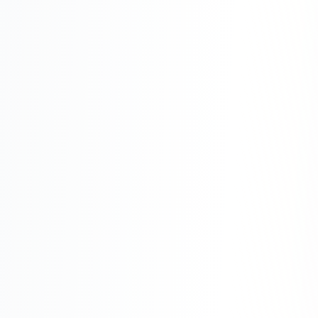
Одноклассники
TikTok
LinkedIn
EMAIL-МАРКЕТИНГ
Почтовые рассылки
Автоматизация
A/B тестирование
Сегментация базы
Персонализация
КОПИРАЙТИНГ
Продающие тексты