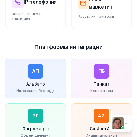
IP-телефония
маркетинг
Запись звонков,
Рассылки, триггеры
аналитика
Платформы интеграции
АП
ПБ
Альбато
Пинкит
Интеграции без кода
Коннекторы
ЗГ
API
Загружа.рф
Custom API
Обмен данными
Индивидуальные