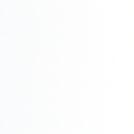
Реклама в VK
Реклама в Telegram
Реклама в Facebook
Реклама в Instagram
Реклама в Одноклассниках
ИНТЕРНЕТ-МАГАЗИНЫ
Настройка магазина
Интеграции
Омниканальность
1С интеграция
Платежные системы