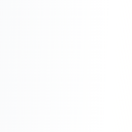
Складской учёт
АВТОМАТИЗАЦИЯ БИЗНЕСА
CRM-системы
Интеграции и API
Чат-боты
Автоворонки
Бизнес-процессы
AI Агенты
SEO-ПРОДВИЖЕНИЕ
SEO-продвижение и раскрутка сайта
Технический SEO-аудит сайта