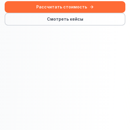
Сайт на Laravel
Рассчитать стоимость
+ ещё 19 услуг
Смотреть кейсы
КОНТЕКСТНАЯ РЕКЛАМА
Контекстная реклама
Яндекс.Директ
Google Ads
VK Реклама
myTarget
Яндекс.Маркет
Wildberries реклама
Ozon реклама
ТАРГЕТИРОВАННАЯ РЕКЛАМА