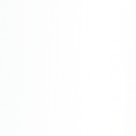
Одноклассники
TikTok
LinkedIn
EMAIL-МАРКЕТИНГ
Почтовые рассылки
Автоматизация
A/B тестирование
Сегментация базы
Персонализация
КОПИРАЙТИНГ
Продающие тексты