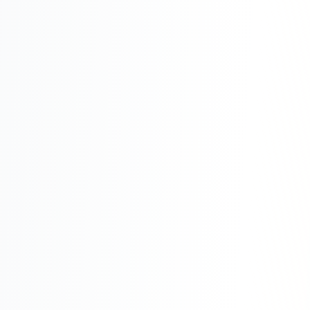
Складской учёт
АВТОМАТИЗАЦИЯ БИЗНЕСА
CRM-системы
Интеграции и API
Чат-боты
Автоворонки
Бизнес-процессы
AI Агенты
SEO-ПРОДВИЖЕНИЕ
SEO-продвижение и раскрутка сайта
Технический SEO-аудит сайта