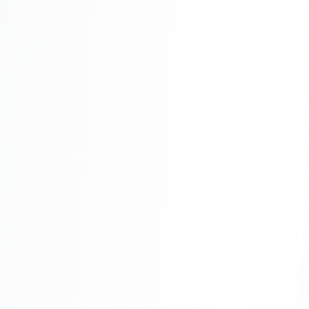
Юзабилити-аудит сайта
SEO-продвижение нового и молодого сайта
Управление репутацией SERM / ORM
Ведение и поддержка сайта
SEO-консультация
SEO для интернет-магазина
+ ещё 6 услуг
SMM
ВКонтакте
Instagram
Telegram
YouTube