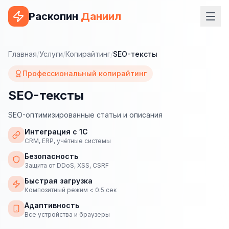
Раскопин
Даниил
Услуги
Главная
/
Услуги
/
Копирайтинг
/
SEO-тексты
ВЕБ-РАЗРАБОТКА
Профессиональный копирайтинг
Сайт на 1С-Битрикс
SEO-тексты
Сайт на WordPress
SEO-оптимизированные статьи и описания
Сайт на Tilda
Интеграция с 1С
CRM, ERP, учётные системы
Сайт на OpenCart
Безопасность
Защита от DDoS, XSS, CSRF
Сайт на Bitrix24
Быстрая загрузка
Композитный режим < 0.5 сек
Сайт на ModX
Адаптивность
Сайт на Joomla
Все устройства и браузеры