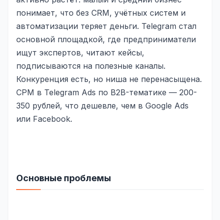
Юзабилити-аудит сайта
понимает, что без CRM, учётных систем и
SEO-продвижение нового и молодого сайта
автоматизации теряет деньги. Telegram стал
основной площадкой, где предприниматели
Управление репутацией SERM / ORM
ищут экспертов, читают кейсы,
Ведение и поддержка сайта
подписываются на полезные каналы.
Конкуренция есть, но ниша не перенасыщена.
SEO-консультация
CPM в Telegram Ads по B2B-тематике — 200-
SEO для интернет-магазина
350 рублей, что дешевле, чем в Google Ads
или Facebook.
+ ещё 6 услуг
SMM
ВКонтакте
Instagram
Основные проблемы
Telegram
YouTube