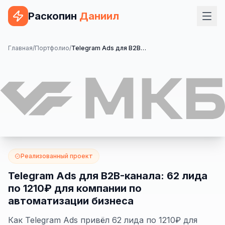
Раскопин
Даниил
Услуги
Главная
/
Портфолио
/
Telegram Ads для B2B-канала: 62 лида по 1210₽ для компании по автоматизации бизнеса
ВЕБ-РАЗРАБОТКА
Сайт на 1С-Битрикс
Сайт на WordPress
Сайт на Tilda
Сайт на OpenCart
Реализованный проект
Сайт на Bitrix24
Telegram Ads для B2B-канала: 62 лида
по 1210₽ для компании по
Сайт на ModX
автоматизации бизнеса
Сайт на Joomla
Как Telegram Ads привёл 62 лида по 1210₽ для