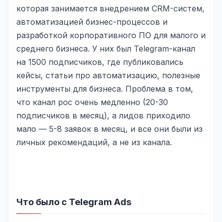
которая занимается внедрением CRM-систем,
Реклама в VK
автоматизацией бизнес-процессов и
разработкой корпоративного ПО для малого и
Реклама в Telegram
среднего бизнеса. У них был Telegram-канал
Реклама в Facebook
на 1500 подписчиков, где публиковались
Реклама в Instagram
кейсы, статьи про автоматизацию, полезные
инструменты для бизнеса. Проблема в том,
Реклама в Одноклассниках
что канал рос очень медленно (20-30
ИНТЕРНЕТ-МАГАЗИНЫ
подписчиков в месяц), а лидов приходило
мало — 5-8 заявок в месяц, и все они были из
Настройка магазина
личных рекомендаций, а не из канала.
Интеграции
Омниканальность
1С интеграция
Что было с Telegram Ads
Платежные системы