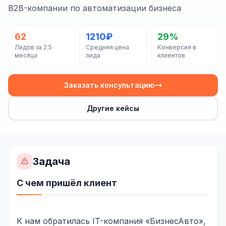
Сайт на Laravel
B2B-компании по автоматизации бизнеса
+ ещё 19 услуг
62
1210₽
29%
КОНТЕКСТНАЯ РЕКЛАМА
Лидов за 2.5
Средняя цена
Конверсия в
месяца
лида
клиентов
Контекстная реклама
Яндекс.Директ
Заказать консультацию
Google Ads
Другие кейсы
VK Реклама
myTarget
Задача
Яндекс.Маркет
С чем пришёл клиент
Wildberries реклама
Ozon реклама
К нам обратилась IT-компания «БизнесАвто»,
ТАРГЕТИРОВАННАЯ РЕКЛАМА