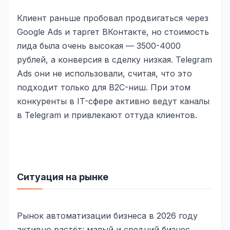
Складской учёт
Клиент раньше пробовал продвигаться через
АВТОМАТИЗАЦИЯ БИЗНЕСА
Google Ads и таргет ВКонтакте, но стоимость
лида была очень высокая — 3500-4000
CRM-системы
рублей, а конверсия в сделку низкая. Telegram
Интеграции и API
Ads они не использовали, считая, что это
подходит только для B2C-ниш. При этом
Чат-боты
конкуренты в IT-сфере активно ведут каналы
Автоворонки
в Telegram и привлекают оттуда клиентов.
Бизнес-процессы
AI Агенты
SEO-ПРОДВИЖЕНИЕ
Ситуация на рынке
SEO-продвижение и раскрутка сайта
Технический SEO-аудит сайта
Рынок автоматизации бизнеса в 2026 году
активно растёт: малый и средний бизнес