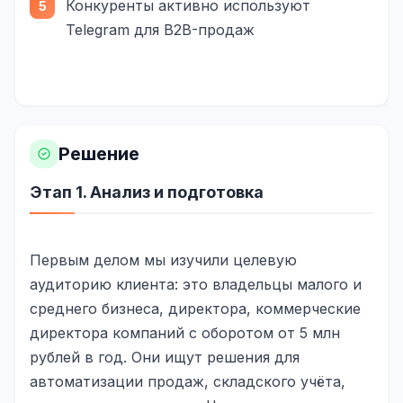
Конкуренты активно используют
SEO-тексты
Telegram для B2B-продаж
Контент для соцсетей
Статьи и блоги
Техническая документация
Решение
ВИДЕОПРОДАКШН
Рекламные ролики
Этап 1. Анализ и подготовка
Видео для соцсетей
Первым делом мы изучили целевую
Анимация
аудиторию клиента: это владельцы малого и
Корпоративные видео
среднего бизнеса, директора, коммерческие
директора компаний с оборотом от 5 млн
Видео-инфографика
рублей в год. Они ищут решения для
ВЕБ-АНАЛИТИКА
автоматизации продаж, складского учёта,
Google Analytics