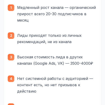
Одноклассники
Медленный рост канала — органический
прирост всего 20-30 подписчиков в
TikTok
месяц
LinkedIn
EMAIL-МАРКЕТИНГ
Лиды приходят только из личных
рекомендаций, не из канала
Почтовые рассылки
Автоматизация
Высокая стоимость лида в других
A/B тестирование
каналах (Google Ads, VK) — 3500-4000₽
Сегментация базы
Нет системной работы с аудиторией —
Персонализация
контент есть, но нет призывов к
КОПИРАЙТИНГ
действию
Продающие тексты