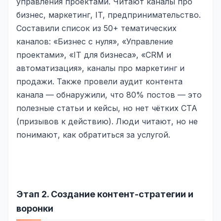
управления проектами. Читают каналы про
бизнес, маркетинг, IT, предпринимательство.
Яндекс.Метрика
Составили список из 50+ тематических
Настройка систем аналитики
каналов: «Бизнес с нуля», «Управление
проектами», «IT для бизнеса», «CRM и
Дашборды и отчёты
автоматизация», каналы про маркетинг и
BI-системы
продажи. Также провели аудит контента
канала — обнаружили, что 80% постов — это
Сквозная аналитика
полезные статьи и кейсы, но нет чётких CTA
GEO-ПРОДВИЖЕНИЕ
(призывов к действию). Люди читают, но не
понимают, как обратиться за услугой.
GEO-продвижение в нейросетях и ИИ
Этап 2. Создание контент-стратегии и
воронки