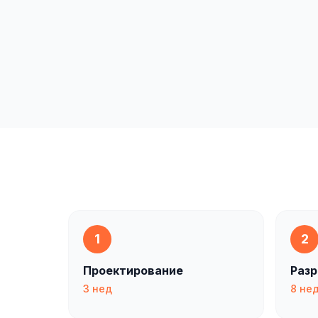
1
2
Проектирование
Разр
3 нед
8 не