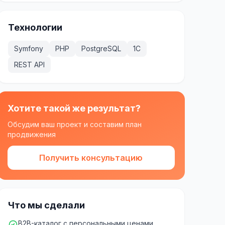
Технологии
Symfony
PHP
PostgreSQL
1С
REST API
Хотите такой же результат?
Обсудим ваш проект и составим план
продвижения
Получить консультацию
Что мы сделали
B2B-каталог с персональными ценами