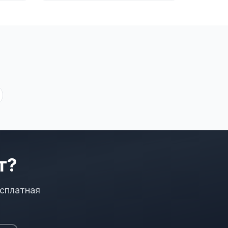
т?
сплатная