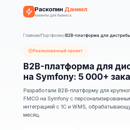
Раскопин
Даниил
клиенты для бизнеса
Главная
/
Портфолио
/
B2B-платформа для дистрибью
Реализованный проект
B2B-платформа для ди
на Symfony: 5 000+ зак
Разработали B2B-платформу для крупно
FMCG на Symfony с персонализированны
интеграцией с 1С и WMS, обрабатывающу
месяц.