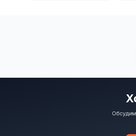
Х
Обсудим