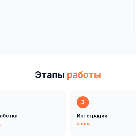
Этапы
работы
3
аботка
Интеграции
д
4 нед