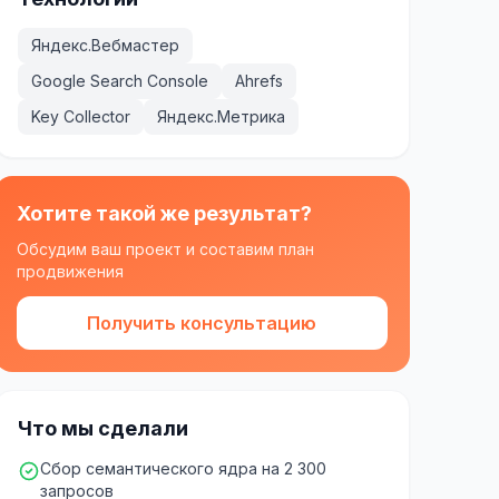
Яндекс.Вебмастер
Google Search Console
Ahrefs
Key Collector
Яндекс.Метрика
Хотите такой же результат?
Обсудим ваш проект и составим план
продвижения
Получить консультацию
Что мы сделали
Сбор семантического ядра на 2 300
запросов