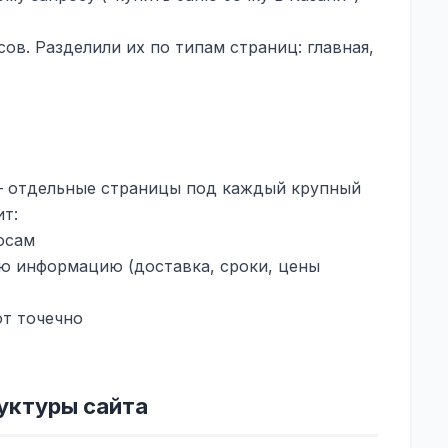
сов. Разделили их по типам страниц: главная,
— отдельные страницы под каждый крупный
ит:
осам
ю информацию (доставка, сроки, цены
ют точечно
руктуры сайта