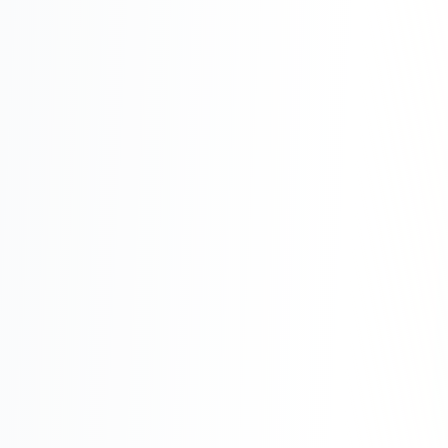
Юзабилити-аудит сайта
SEO-продвижение нового и молодого сайта
Управление репутацией SERM / ORM
Ведение и поддержка сайта
SEO-консультация
SEO для интернет-магазина
+ ещё 6 услуг
SMM
ВКонтакте
Instagram
Telegram
YouTube