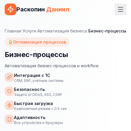
Раскопин
Даниил
Услуги
Главная
/
Услуги
/
Автоматизация бизнеса
/
Бизнес-процессы
ВЕБ-РАЗРАБОТКА
Оптимизация процессов
Сайт на 1С-Битрикс
Бизнес-процессы
Сайт на WordPress
Автоматизация бизнес-процессов и workflow
Сайт на Tilda
Интеграция с 1С
CRM, ERP, учётные системы
Сайт на OpenCart
Безопасность
Защита от DDoS, XSS, CSRF
Сайт на Bitrix24
Быстрая загрузка
Композитный режим < 0.5 сек
Сайт на ModX
Адаптивность
Сайт на Joomla
Все устройства и браузеры