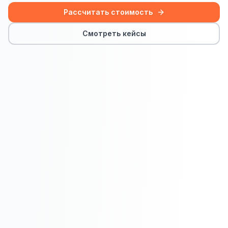
Сайт на Laravel
Рассчитать стоимость
+ ещё 19 услуг
Смотреть кейсы
КОНТЕКСТНАЯ РЕКЛАМА
Контекстная реклама
Яндекс.Директ
Google Ads
VK Реклама
myTarget
Яндекс.Маркет
Wildberries реклама
Ozon реклама
ТАРГЕТИРОВАННАЯ РЕКЛАМА