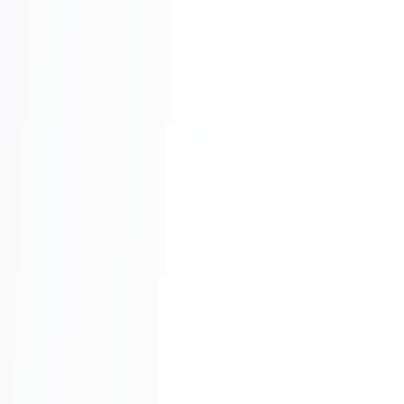
Реклама в VK
Реклама в Telegram
Реклама в Facebook
Реклама в Instagram
Реклама в Одноклассниках
ИНТЕРНЕТ-МАГАЗИНЫ
Настройка магазина
Интеграции
Омниканальность
1С интеграция
Платежные системы