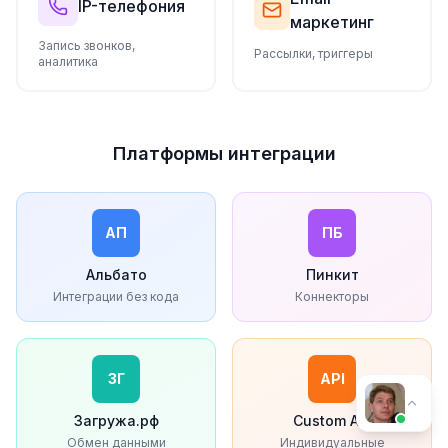
IP-телефония
маркетинг
Запись звонков,
Рассылки, триггеры
аналитика
Платформы интеграции
АП
ПБ
Альбато
Пинкит
Интеграции без кода
Коннекторы
ЗГ
API
Загружа.рф
Custom API
Обмен данными
Индивидуальные