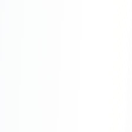
Одноклассники
TikTok
LinkedIn
EMAIL-МАРКЕТИНГ
Почтовые рассылки
Автоматизация
A/B тестирование
Сегментация базы
Персонализация
КОПИРАЙТИНГ
Продающие тексты