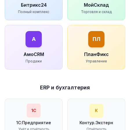
Битрикс24
МойСклад
Полный комплекс
Торговля и склад
А
ПЛ
АмоCRM
ПланФикс
Продажи
Управление
ERP и бухгалтерия
1С
К
1С:Предприятие
Контур.Экстерн
Учёт и отчётность
Отчётность