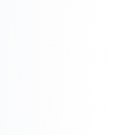
Складской учёт
АВТОМАТИЗАЦИЯ БИЗНЕСА
CRM-системы
Интеграции и API
Чат-боты
Автоворонки
Бизнес-процессы
AI Агенты
SEO-ПРОДВИЖЕНИЕ
SEO-продвижение и раскрутка сайта
Технический SEO-аудит сайта