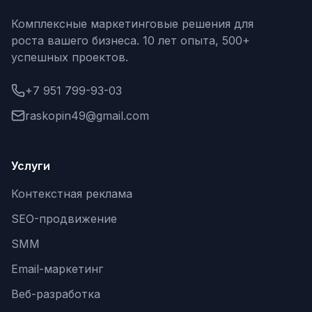
Комплексные маркетинговые решения для
Яндекс.Метрика
роста вашего бизнеса. 10 лет опыта, 500+
Настройка систем аналитики
успешных проектов.
Дашборды и отчёты
+7 951 799-93-03
BI-системы
raskopin49@gmail.com
Сквозная аналитика
Услуги
GEO-ПРОДВИЖЕНИЕ
GEO-продвижение в нейросетях и ИИ
Контекстная реклама
SEO-продвижение
SMM
Email-маркетинг
Веб-разработка