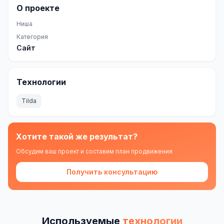
О проекте
Одноклассники
Ниша
TikTok
Категория
Сайт
LinkedIn
EMAIL-МАРКЕТИНГ
Технологии
Почтовые рассылки
Tilda
Автоматизация
A/B тестирование
Хотите такой же результат?
Обсудим ваш проект и составим план продвижения
Сегментация базы
Получить консультацию
Персонализация
КОПИРАЙТИНГ
Продающие тексты
Используемые
технологии