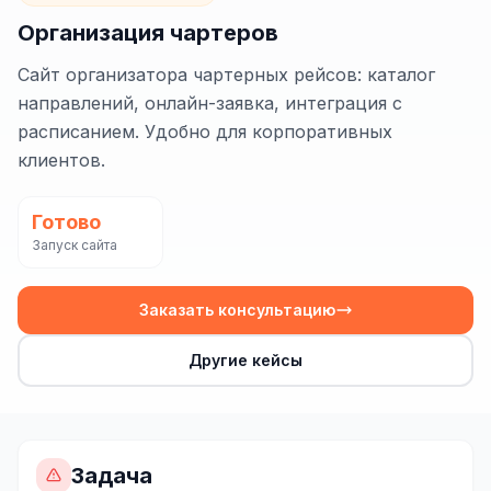
Сайт на Laravel
Организация чартеров
+ ещё 19 услуг
Сайт организатора чартерных рейсов: каталог
КОНТЕКСТНАЯ РЕКЛАМА
направлений, онлайн-заявка, интеграция с
расписанием. Удобно для корпоративных
Контекстная реклама
клиентов.
Яндекс.Директ
Готово
Google Ads
Запуск сайта
VK Реклама
myTarget
Заказать консультацию
Яндекс.Маркет
Другие кейсы
Wildberries реклама
Ozon реклама
Задача
ТАРГЕТИРОВАННАЯ РЕКЛАМА