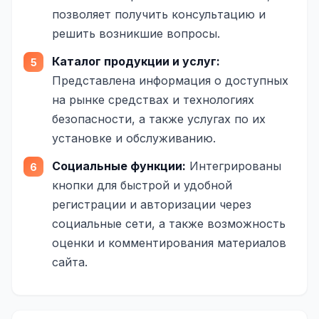
Юзабилити-аудит сайта
позволяет получить консультацию и
SEO-продвижение нового и молодого сайта
решить возникшие вопросы.
Управление репутацией SERM / ORM
Каталог продукции и услуг:
Представлена информация о доступных
Ведение и поддержка сайта
на рынке средствах и технологиях
SEO-консультация
безопасности, а также услугах по их
установке и обслуживанию.
SEO для интернет-магазина
Социальные функции:
Интегрированы
+ ещё 6 услуг
кнопки для быстрой и удобной
SMM
регистрации и авторизации через
социальные сети, а также возможность
ВКонтакте
оценки и комментирования материалов
Instagram
сайта.
Telegram
YouTube