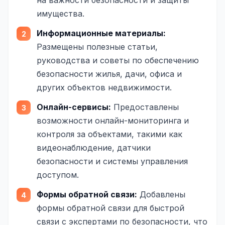
на важности безопасности и защиты
Складской учёт
имущества.
АВТОМАТИЗАЦИЯ БИЗНЕСА
Информационные материалы:
Размещены полезные статьи,
CRM-системы
руководства и советы по обеспечению
Интеграции и API
безопасности жилья, дачи, офиса и
других объектов недвижимости.
Чат-боты
Онлайн-сервисы:
Предоставлены
Автоворонки
возможности онлайн-мониторинга и
Бизнес-процессы
контроля за объектами, такими как
видеонаблюдение, датчики
AI Агенты
безопасности и системы управления
SEO-ПРОДВИЖЕНИЕ
доступом.
SEO-продвижение и раскрутка сайта
Формы обратной связи:
Добавлены
Технический SEO-аудит сайта
формы обратной связи для быстрой
связи с экспертами по безопасности, что