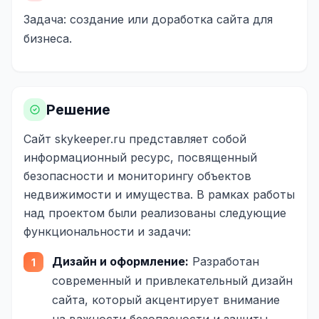
Задача: создание или доработка сайта для
Реклама в VK
бизнеса.
Реклама в Telegram
Реклама в Facebook
Реклама в Instagram
Решение
Реклама в Одноклассниках
Сайт
skykeeper.ru
представляет собой
информационный ресурс, посвященный
ИНТЕРНЕТ-МАГАЗИНЫ
безопасности и мониторингу объектов
Настройка магазина
недвижимости и имущества. В рамках работы
над проектом были реализованы следующие
Интеграции
функциональности и задачи:
Омниканальность
Дизайн и оформление:
Разработан
1С интеграция
современный и привлекательный дизайн
сайта, который акцентирует внимание
Платежные системы