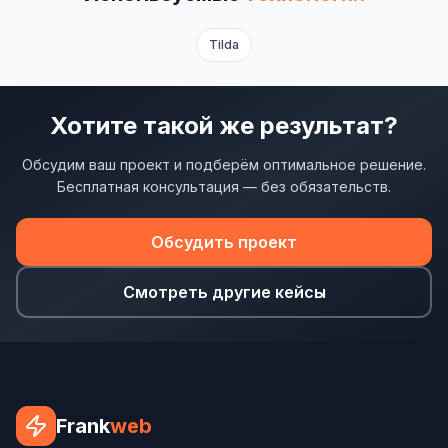
SEO-тексты
Tilda
Контент для соцсетей
Статьи и блоги
Хотите такой же результат?
Техническая документация
Обсудим ваш проект и подберём оптимальное решение.
ВИДЕОПРОДАКШН
Бесплатная консультация — без обязательств.
Рекламные ролики
Обсудить проект
Видео для соцсетей
Анимация
Смотреть другие кейсы
Корпоративные видео
Видео-инфографика
ВЕБ-АНАЛИТИКА
Frank
web
Google Analytics