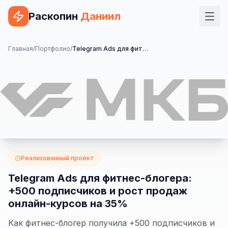
Раскопин
Даниил
Услуги
Главная
/
Портфолио
/
Telegram Ads для фитнес-блогера: +500 подписчиков и рост продаж онлайн-курсов на 35%
ВЕБ-РАЗРАБОТКА
Сайт на 1С-Битрикс
Сайт на WordPress
Сайт на Tilda
Сайт на OpenCart
Реализованный проект
Сайт на Bitrix24
Telegram Ads для фитнес-блогера:
+500 подписчиков и рост продаж
Сайт на ModX
онлайн-курсов на 35%
Сайт на Joomla
Как фитнес-блогер получила +500 подписчиков и