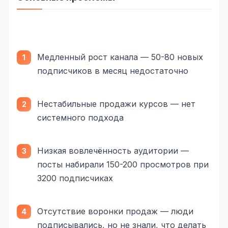
Одноклассники
TikTok
LinkedIn
Медленный рост канала — 50-80 новых
подписчиков в месяц недостаточно
EMAIL-МАРКЕТИНГ
Почтовые рассылки
Нестабильные продажи курсов — нет
Автоматизация
системного подхода
A/B тестирование
Низкая вовлечённость аудитории —
Сегментация базы
посты набирали 150-200 просмотров при
Персонализация
3200 подписчиках
КОПИРАЙТИНГ
Отсутствие воронки продаж — люди
Продающие тексты
подписывались, но не знали, что делать