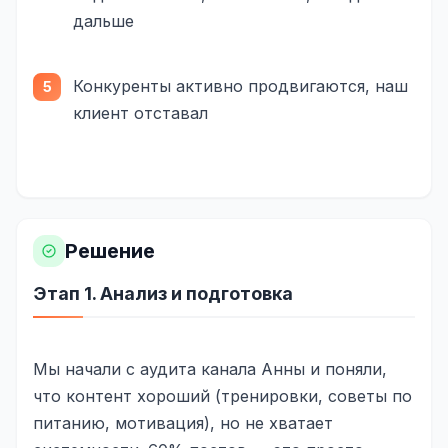
SEO-тексты
дальше
Контент для соцсетей
Конкуренты активно продвигаются, наш
Статьи и блоги
клиент отставал
Техническая документация
ВИДЕОПРОДАКШН
Рекламные ролики
Решение
Видео для соцсетей
Анимация
Этап 1. Анализ и подготовка
Корпоративные видео
Мы начали с аудита канала Анны и поняли,
Видео-инфографика
что контент хороший (тренировки, советы по
ВЕБ-АНАЛИТИКА
питанию, мотивация), но не хватает
Google Analytics