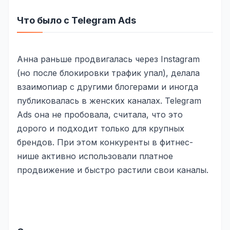
Складской учёт
Что было с Telegram Ads
АВТОМАТИЗАЦИЯ БИЗНЕСА
CRM-системы
Анна раньше продвигалась через Instagram
Интеграции и API
(но после блокировки трафик упал), делала
взаимопиар с другими блогерами и иногда
Чат-боты
публиковалась в женских каналах. Telegram
Автоворонки
Ads она не пробовала, считала, что это
дорого и подходит только для крупных
Бизнес-процессы
брендов. При этом конкуренты в фитнес-
AI Агенты
нише активно использовали платное
продвижение и быстро растили свои каналы.
SEO-ПРОДВИЖЕНИЕ
SEO-продвижение и раскрутка сайта
Технический SEO-аудит сайта