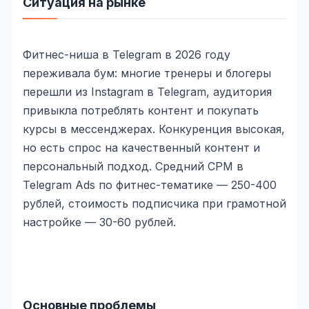
Ситуация на рынке
Юзабилити-аудит сайта
SEO-продвижение нового и молодого сайта
Фитнес-ниша в Telegram в 2026 году
Управление репутацией SERM / ORM
переживала бум: многие тренеры и блогеры
Ведение и поддержка сайта
перешли из Instagram в Telegram, аудитория
привыкла потреблять контент и покупать
SEO-консультация
курсы в мессенджерах. Конкуренция высокая,
SEO для интернет-магазина
но есть спрос на качественный контент и
персональный подход. Средний CPM в
+ ещё 6 услуг
Telegram Ads по фитнес-тематике — 250-400
SMM
рублей, стоимость подписчика при грамотной
ВКонтакте
настройке — 30-60 рублей.
Instagram
Telegram
YouTube
Основные проблемы