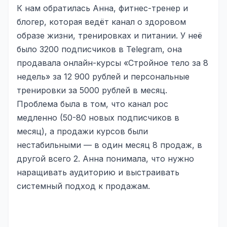
К нам обратилась Анна, фитнес-тренер и
Реклама в VK
блогер, которая ведёт канал о здоровом
образе жизни, тренировках и питании. У неё
Реклама в Telegram
было 3200 подписчиков в Telegram, она
Реклама в Facebook
продавала онлайн-курсы «Стройное тело за 8
недель» за 12 900 рублей и персональные
Реклама в Instagram
тренировки за 5000 рублей в месяц.
Реклама в Одноклассниках
Проблема была в том, что канал рос
ИНТЕРНЕТ-МАГАЗИНЫ
медленно (50-80 новых подписчиков в
месяц), а продажи курсов были
Настройка магазина
нестабильными — в один месяц 8 продаж, в
Интеграции
другой всего 2. Анна понимала, что нужно
наращивать аудиторию и выстраивать
Омниканальность
системный подход к продажам.
1С интеграция
Платежные системы