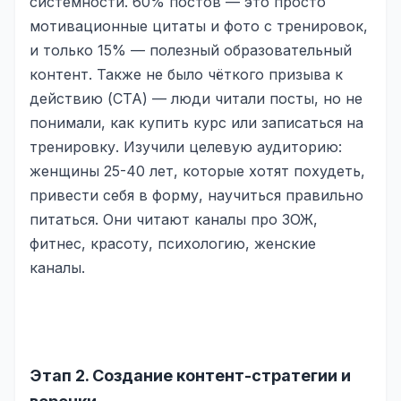
системности. 60% постов — это просто
мотивационные цитаты и фото с тренировок,
Яндекс.Метрика
и только 15% — полезный образовательный
Настройка систем аналитики
контент. Также не было чёткого призыва к
действию (CTA) — люди читали посты, но не
Дашборды и отчёты
понимали, как купить курс или записаться на
BI-системы
тренировку. Изучили целевую аудиторию:
женщины 25-40 лет, которые хотят похудеть,
Сквозная аналитика
привести себя в форму, научиться правильно
GEO-ПРОДВИЖЕНИЕ
питаться. Они читают каналы про ЗОЖ,
фитнес, красоту, психологию, женские
GEO-продвижение в нейросетях и ИИ
каналы.
Этап 2. Создание контент-стратегии и