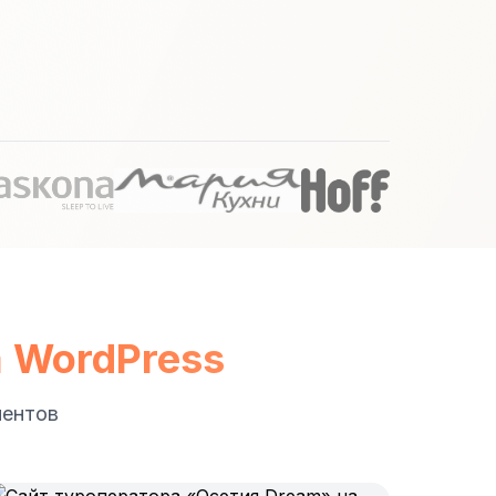
а WordPress
иентов