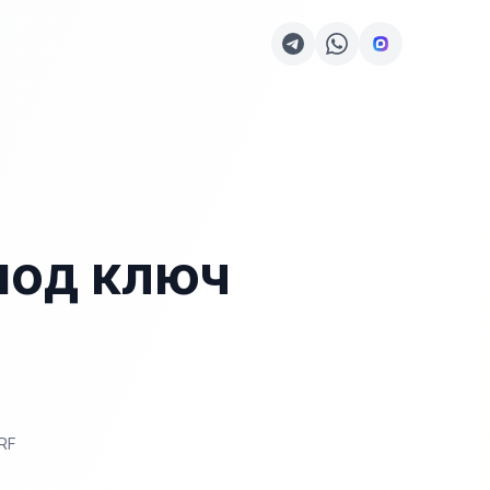
под ключ
RF