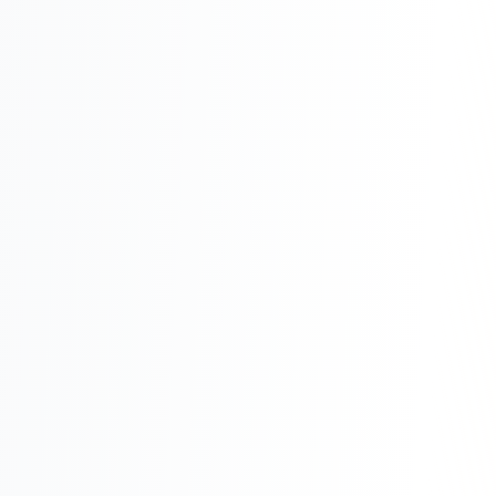
Реклама в VK
Реклама в Telegram
Реклама в Facebook
Реклама в Instagram
Реклама в Одноклассниках
ИНТЕРНЕТ-МАГАЗИНЫ
Настройка магазина
Интеграции
Омниканальность
1С интеграция
Платежные системы