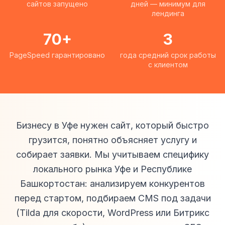
сайтов запущено
дней — минимум для
лендинга
70+
3
PageSpeed гарантировано
года средний срок работы
с клиентом
Бизнесу в Уфе нужен сайт, который быстро
грузится, понятно объясняет услугу и
собирает заявки. Мы учитываем специфику
локального рынка Уфе и Республике
Башкортостан: анализируем конкурентов
перед стартом, подбираем CMS под задачи
(Tilda для скорости, WordPress или Битрикс