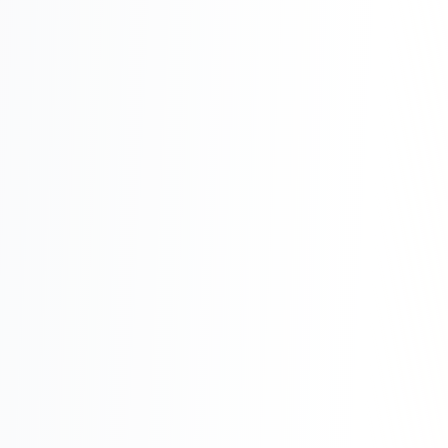
Складской учёт
АВТОМАТИЗАЦИЯ БИЗНЕСА
CRM-системы
Интеграции и API
Чат-боты
Автоворонки
Бизнес-процессы
AI Агенты
SEO-ПРОДВИЖЕНИЕ
SEO-продвижение и раскрутка сайта
Технический SEO-аудит сайта