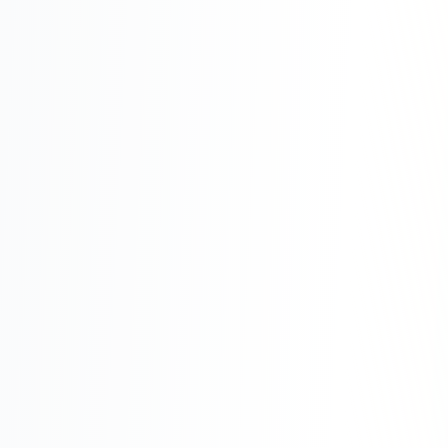
Юзабилити-аудит сайта
SEO-продвижение нового и молодого сайта
Управление репутацией SERM / ORM
Ведение и поддержка сайта
SEO-консультация
SEO для интернет-магазина
+ ещё 6 услуг
SMM
ВКонтакте
Instagram
Telegram
YouTube