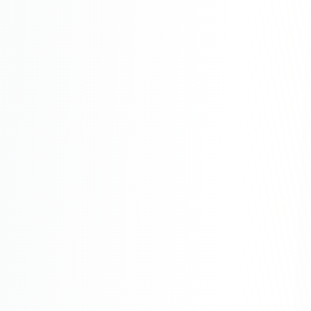
Одноклассники
TikTok
LinkedIn
EMAIL-МАРКЕТИНГ
Почтовые рассылки
Автоматизация
A/B тестирование
Сегментация базы
Персонализация
КОПИРАЙТИНГ
Продающие тексты