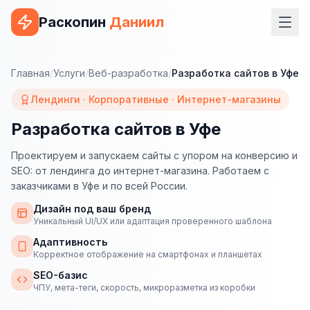
Раскопин
Даниил
Услуги
Главная
/
Услуги
/
Веб-разработка
/
Разработка сайтов в Уфе
ВЕБ-РАЗРАБОТКА
Лендинги · Корпоративные · Интернет-магазины
Сайт на 1С-Битрикс
Разработка сайтов в Уфе
Сайт на WordPress
Проектируем и запускаем сайты с упором на конверсию и
SEO: от лендинга до интернет-магазина. Работаем с
Сайт на Tilda
заказчиками в Уфе и по всей России.
Сайт на OpenCart
Дизайн под ваш бренд
Уникальный UI/UX или адаптация проверенного шаблона
Сайт на Bitrix24
Адаптивность
Корректное отображение на смартфонах и планшетах
Сайт на ModX
SEO-базис
Сайт на Joomla
ЧПУ, мета-теги, скорость, микроразметка из коробки