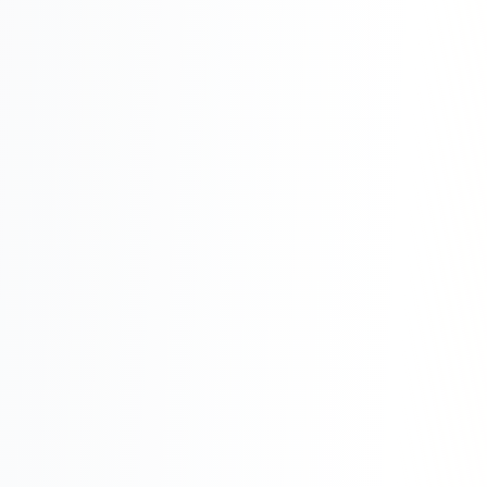
Складской учёт
АВТОМАТИЗАЦИЯ БИЗНЕСА
CRM-системы
Интеграции и API
Чат-боты
Автоворонки
Бизнес-процессы
AI Агенты
SEO-ПРОДВИЖЕНИЕ
SEO-продвижение и раскрутка сайта
Технический SEO-аудит сайта