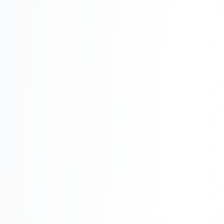
Реклама в VK
Реклама в Telegram
Реклама в Facebook
Реклама в Instagram
Реклама в Одноклассниках
ИНТЕРНЕТ-МАГАЗИНЫ
Настройка магазина
Интеграции
Омниканальность
1С интеграция
Платежные системы