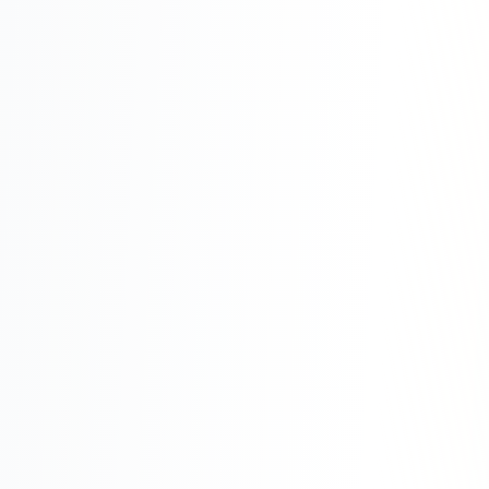
Юзабилити-аудит сайта
SEO-продвижение нового и молодого сайта
Управление репутацией SERM / ORM
Ведение и поддержка сайта
SEO-консультация
SEO для интернет-магазина
+ ещё 6 услуг
SMM
ВКонтакте
Instagram
Telegram
YouTube