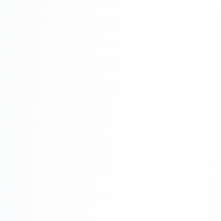
Одноклассники
TikTok
LinkedIn
EMAIL-МАРКЕТИНГ
Почтовые рассылки
Автоматизация
A/B тестирование
Сегментация базы
Персонализация
КОПИРАЙТИНГ
Продающие тексты