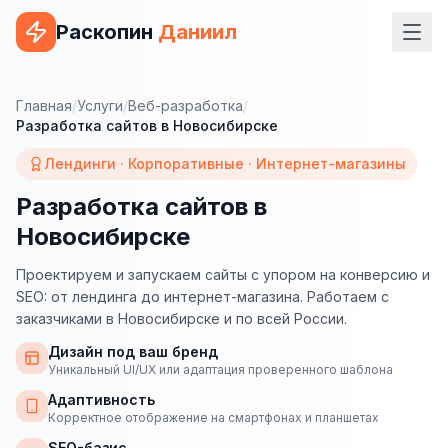
Раскопин
Даниил
Услуги
Главная
/
Услуги
/
Веб-разработка
/
Разработка сайтов в Новосибирске
ВЕБ-РАЗРАБОТКА
Лендинги · Корпоративные · Интернет-магазины
Сайт на 1С-Битрикс
Разработка сайтов в
Сайт на WordPress
Новосибирске
Сайт на Tilda
Проектируем и запускаем сайты с упором на конверсию и
Сайт на OpenCart
SEO: от лендинга до интернет-магазина. Работаем с
заказчиками в Новосибирске и по всей России.
Сайт на Bitrix24
Дизайн под ваш бренд
Уникальный UI/UX или адаптация проверенного шаблона
Сайт на ModX
Адаптивность
Сайт на Joomla
Корректное отображение на смартфонах и планшетах
SEO-базис