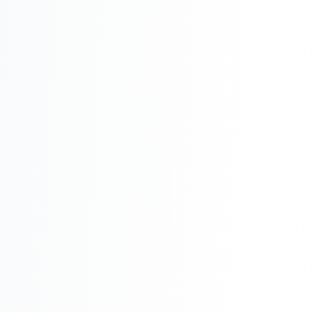
Реклама в VK
Реклама в Telegram
Реклама в Facebook
Реклама в Instagram
Реклама в Одноклассниках
ИНТЕРНЕТ-МАГАЗИНЫ
Настройка магазина
Интеграции
Омниканальность
1С интеграция
Платежные системы