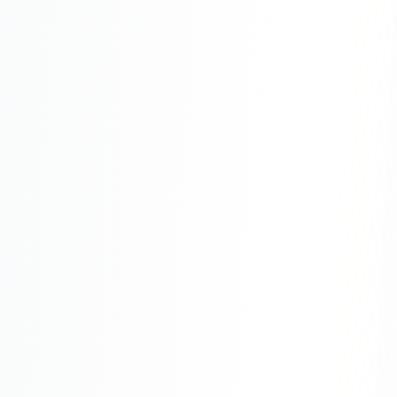
Одноклассники
TikTok
LinkedIn
EMAIL-МАРКЕТИНГ
Почтовые рассылки
Автоматизация
A/B тестирование
Сегментация базы
Персонализация
КОПИРАЙТИНГ
Продающие тексты