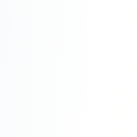
Юзабилити-аудит сайта
SEO-продвижение нового и молодого сайта
Управление репутацией SERM / ORM
Ведение и поддержка сайта
SEO-консультация
SEO для интернет-магазина
+ ещё 6 услуг
SMM
ВКонтакте
Instagram
Telegram
YouTube