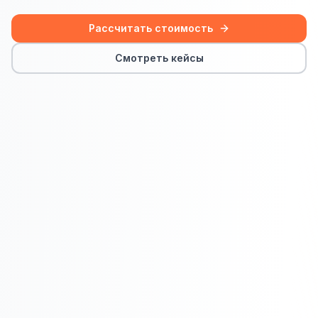
Сайт на Laravel
Рассчитать стоимость
+ ещё 19 услуг
Смотреть кейсы
КОНТЕКСТНАЯ РЕКЛАМА
Контекстная реклама
Яндекс.Директ
Google Ads
VK Реклама
myTarget
Яндекс.Маркет
Wildberries реклама
Ozon реклама
ТАРГЕТИРОВАННАЯ РЕКЛАМА