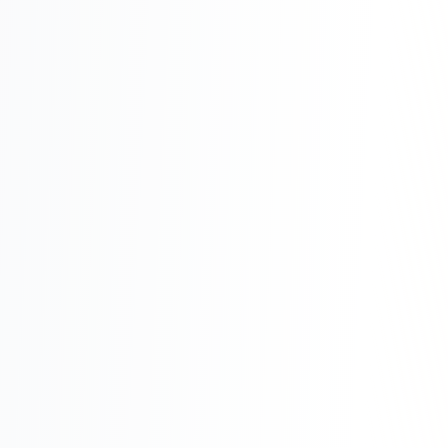
Складской учёт
АВТОМАТИЗАЦИЯ БИЗНЕСА
CRM-системы
Интеграции и API
Чат-боты
Автоворонки
Бизнес-процессы
AI Агенты
SEO-ПРОДВИЖЕНИЕ
SEO-продвижение и раскрутка сайта
Технический SEO-аудит сайта