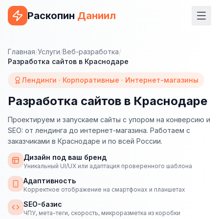
Раскопин
Даниил
Услуги
Главная
/
Услуги
/
Веб-разработка
/
Разработка сайтов в Краснодаре
ВЕБ-РАЗРАБОТКА
Лендинги · Корпоративные · Интернет-магазины
Сайт на 1С-Битрикс
Разработка сайтов в Краснодаре
Сайт на WordPress
Проектируем и запускаем сайты с упором на конверсию и
Сайт на Tilda
SEO: от лендинга до интернет-магазина. Работаем с
заказчиками в Краснодаре и по всей России.
Сайт на OpenCart
Дизайн под ваш бренд
Сайт на Bitrix24
Уникальный UI/UX или адаптация проверенного шаблона
Адаптивность
Сайт на ModX
Корректное отображение на смартфонах и планшетах
Сайт на Joomla
SEO-базис
ЧПУ, мета-теги, скорость, микроразметка из коробки