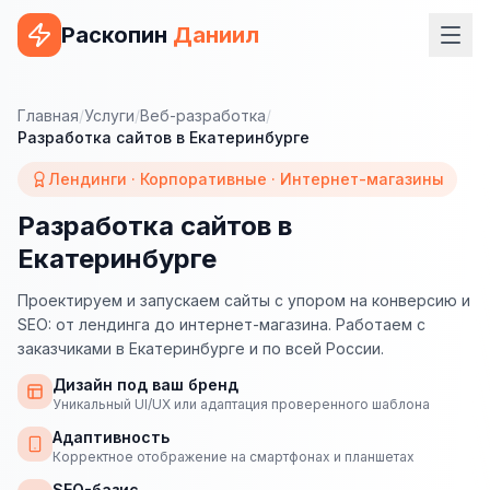
Раскопин
Даниил
Услуги
Главная
/
Услуги
/
Веб-разработка
/
Разработка сайтов в Екатеринбурге
ВЕБ-РАЗРАБОТКА
Лендинги · Корпоративные · Интернет-магазины
Сайт на 1С-Битрикс
Разработка сайтов в
Сайт на WordPress
Екатеринбурге
Сайт на Tilda
Проектируем и запускаем сайты с упором на конверсию и
Сайт на OpenCart
SEO: от лендинга до интернет-магазина. Работаем с
заказчиками в Екатеринбурге и по всей России.
Сайт на Bitrix24
Дизайн под ваш бренд
Уникальный UI/UX или адаптация проверенного шаблона
Сайт на ModX
Адаптивность
Сайт на Joomla
Корректное отображение на смартфонах и планшетах
SEO-базис