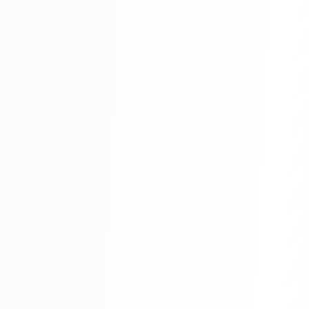
Реклама в VK
Реклама в Telegram
Реклама в Facebook
Реклама в Instagram
Реклама в Одноклассниках
ИНТЕРНЕТ-МАГАЗИНЫ
Настройка магазина
Интеграции
Омниканальность
1С интеграция
Платежные системы