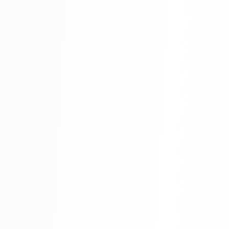
Одноклассники
TikTok
LinkedIn
EMAIL-МАРКЕТИНГ
Почтовые рассылки
Автоматизация
A/B тестирование
Сегментация базы
Персонализация
КОПИРАЙТИНГ
Продающие тексты