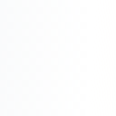
Юзабилити-аудит сайта
SEO-продвижение нового и молодого сайта
Управление репутацией SERM / ORM
Ведение и поддержка сайта
SEO-консультация
SEO для интернет-магазина
+ ещё 6 услуг
SMM
ВКонтакте
Instagram
Telegram
YouTube