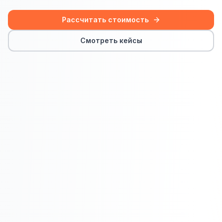
Сайт на Laravel
Рассчитать стоимость
+ ещё 19 услуг
Смотреть кейсы
КОНТЕКСТНАЯ РЕКЛАМА
Контекстная реклама
Яндекс.Директ
Google Ads
VK Реклама
myTarget
Яндекс.Маркет
Wildberries реклама
Ozon реклама
ТАРГЕТИРОВАННАЯ РЕКЛАМА