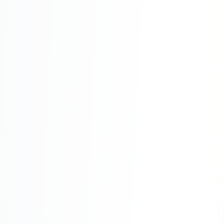
Юзабилити-аудит сайта
SEO-продвижение нового и молодого сайта
Управление репутацией SERM / ORM
Ведение и поддержка сайта
SEO-консультация
SEO для интернет-магазина
+ ещё 6 услуг
SMM
ВКонтакте
Instagram
Telegram
YouTube