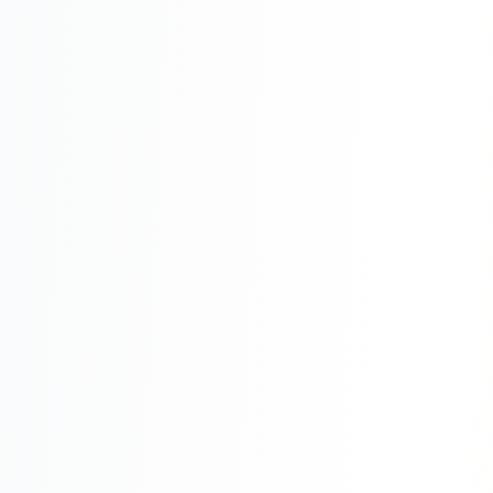
Складской учёт
АВТОМАТИЗАЦИЯ БИЗНЕСА
CRM-системы
Интеграции и API
Чат-боты
Автоворонки
Бизнес-процессы
AI Агенты
SEO-ПРОДВИЖЕНИЕ
SEO-продвижение и раскрутка сайта
Технический SEO-аудит сайта