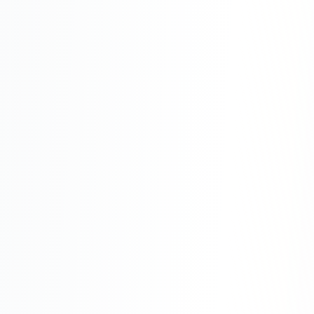
Одноклассники
TikTok
LinkedIn
EMAIL-МАРКЕТИНГ
Почтовые рассылки
Автоматизация
A/B тестирование
Сегментация базы
Персонализация
КОПИРАЙТИНГ
Продающие тексты