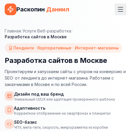
Раскопин
Даниил
Услуги
Главная
/
Услуги
/
Веб-разработка
/
Разработка сайтов в Москве
ВЕБ-РАЗРАБОТКА
Лендинги · Корпоративные · Интернет-магазины
Сайт на 1С-Битрикс
Разработка сайтов в Москве
Сайт на WordPress
Проектируем и запускаем сайты с упором на конверсию и
Сайт на Tilda
SEO: от лендинга до интернет-магазина. Работаем с
заказчиками в Москве и по всей России.
Сайт на OpenCart
Дизайн под ваш бренд
Сайт на Bitrix24
Уникальный UI/UX или адаптация проверенного шаблона
Адаптивность
Сайт на ModX
Корректное отображение на смартфонах и планшетах
Сайт на Joomla
SEO-базис
ЧПУ, мета-теги, скорость, микроразметка из коробки