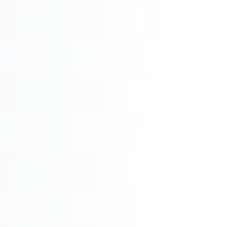
Реклама в VK
Реклама в Telegram
Реклама в Facebook
Реклама в Instagram
Реклама в Одноклассниках
ИНТЕРНЕТ-МАГАЗИНЫ
Настройка магазина
Интеграции
Омниканальность
1С интеграция
Платежные системы