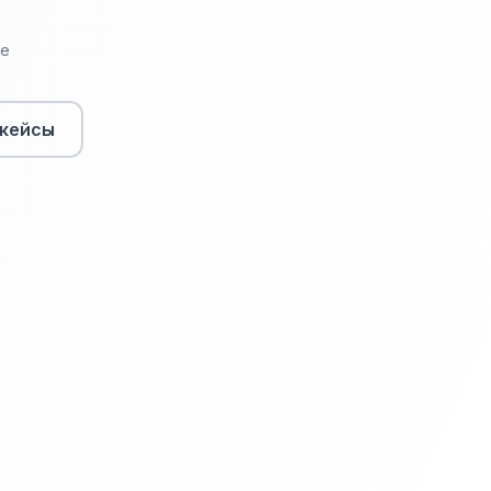
де
кейсы